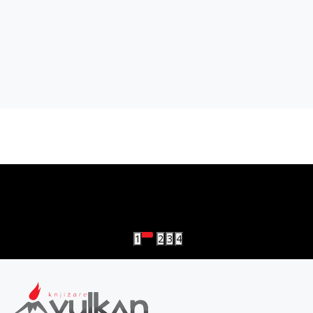
vulkan klub
Vulkanova Klub članska karta
1
2
3
4