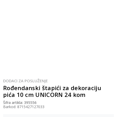
DODACI ZA POSLUŽENJE
Rođendanski štapići za dekoraciju
pića 10 cm UNICORN 24 kom
Šifra artikla:
395556
Barkod:
8715427127033