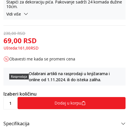
Stapići za dekoraciju pića. Pakovanje sadrži 24 komada dužine
10cm.
Vidi više
230,00
RSD
69,00
RSD
Ušteda:
161,00
RSD
Obavesti me kada se promeni cena
Odabrani artikli na rasprodaji u knjižarama i
online od 1.11.2024. ili do isteka zaliha.
Izaberi količinu
Dodaj u korpu
Specifikacija