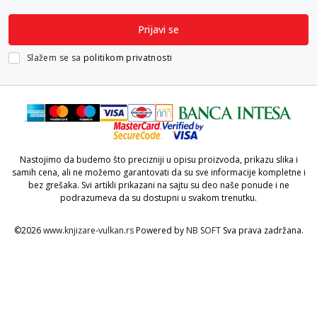
Prijavi se
Slažem se sa
politikom privatnosti
Nastojimo da budemo što precizniji u opisu proizvoda, prikazu slika i
samih cena, ali ne možemo garantovati da su sve informacije kompletne i
bez grešaka. Svi artikli prikazani na sajtu su deo naše ponude i ne
podrazumeva da su dostupni u svakom trenutku.
©2026
www.knjizare-vulkan.rs
Powered by
NB SOFT
Sva prava zadržana.