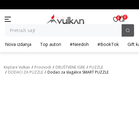
BESPLATNA ISPORUKA za porudžbine preko 3.500,00 din
0
0
Pretraži sajt
Nova izdanja
Top autori
#Needoh
#BookTok
Gift k
Knjižare Vulkan
Proizvodi
DRUŠTVENE IGRE
PUZZLE
DODACI ZA PUZZLE
Dodaci za slagalice SMART PUZZLE