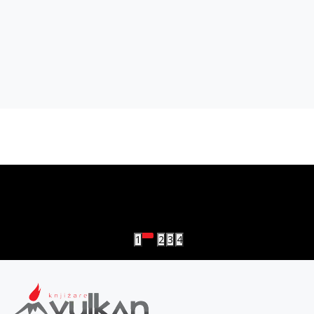
vulkan klub
Vulkanova Klub članska karta
1
2
3
4