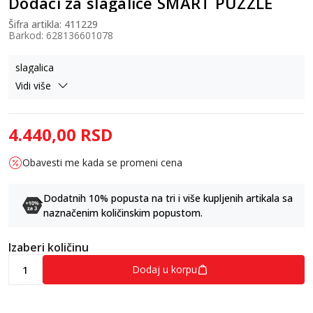
Dodaci za slagalice SMART PUZZLE
Šifra artikla:
411229
Barkod:
628136601078
slagalica
Vidi više
4.440,00
RSD
Obavesti me kada se promeni cena
Dodatnih 10% popusta na tri i više kupljenih artikala sa
naznačenim količinskim popustom.
Izaberi količinu
Dodaj u korpu