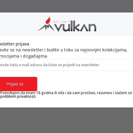
Ocenite proizvod
sletter prijava
javite se na newsletter i budite u toku sa najnovijim kolekcijama,
mocijama i događajima.
esite Vašu e‑mail adresu da biste se prijavili na newsletter.
Prijavi se
%
10
%
10
%
Potvrđujem da imam 18 godina ili više i da sam pročitao, razumeo i slažem se
politikom privatnosti
8
DRUŠTVENE IGRE 6-8
DRUŠTVENE IGRE 6-8