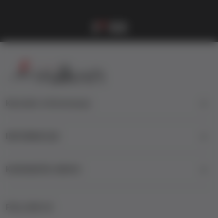
Vulkanova Klub članska karta
1
2
3
4
Kontakt informacije
INFORMACIJE
KORISNIČKI SERVIS
FOLLOW US