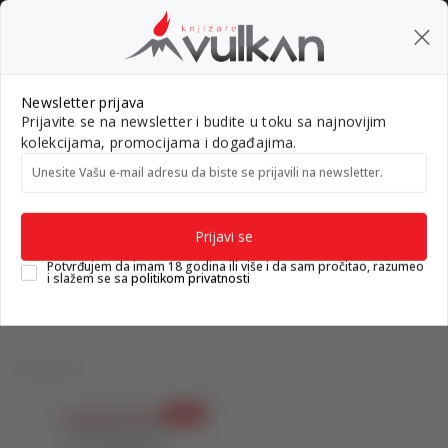
BESPLATNA ISPORUKA za porudžbine preko 3.500,00 din
0
0
Pretraži sajt
Newsletter prijava
Prijavite se na newsletter i budite u toku sa najnovijim
Nova izdanja
Top autori
#Needoh
#BookTok
Gift k
kolekcijama, promocijama i događajima.
Unesite Vašu e‑mail adresu da biste se prijavili na newsletter.
Knjižare Vulkan
Proizvodi
DOMAĆE KNJIGE
STRUČNA LITERATURA
DRUŠTVENE NAUKE
Prijavi se
DRUŠTVENE NAUKE
Potvrđujem da imam 18 godina ili više i da sam pročitao, razumeo
i slažem se sa
politikom privatnosti
1 proizvodi
10
%