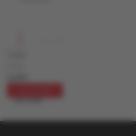
FILOZOFIJA
O PRIRODI
Parmenid
272,25
RSD
302,50
RSD
Dodaj u korpu
Brzi pregled
vulkan klub