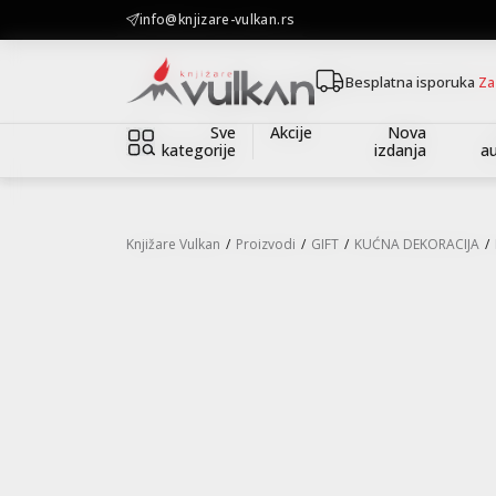
KOLIČINSKI POPUST ::: Dodatnih 10% na tri kupljena artikla
info@knjizare-vulkan.rs
Besplatna isporuka
Za
Sve
Akcije
Nova
kategorije
izdanja
au
Knjižare Vulkan
Proizvodi
GIFT
KUĆNA DEKORACIJA