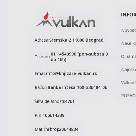
INFO
Novost
Adresa:
Sremska 2 11000 Beograd
Naše kn
011 4540900 (pon-subota 9
O nam
Telefon:
do 16h)
Najčešć
Email:
info@knjizare-vulkan.rs
Vulkan 
Račun:
Banka Intesa 160-336484-06
POSAO
Šifra delatnosti:
4761
PIB:
106614339
Matični broj:
20644834