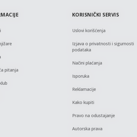
RMACIJE
KORISNIČKI SERVIS
i
Uslovi korišćenja
jižare
Izjava o privatnosti i sigurnosti
podataka
a
Načini plaćanja
a pitanja
Isporuka
klub
Reklamacije
Kako kupiti
Pravo na odustajanje
Autorska prava