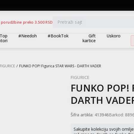
BESPLATNA ISPORUKA za porudžbine preko 3.500,00 din
Pretraži sajt
 porudžbine preko 3.500 RSD
Top
#Needoh
#BookTok
Gift
Uskoro
tori
kartice
FIGURICE
FUNKO POP! Figurica STAR WARS - DARTH VADER
FIGURICE
FUNKO POP! F
DARTH VADE
Šifra artikla:
413946
Barkod:
889
Sakupite kolekciju svojih omilje