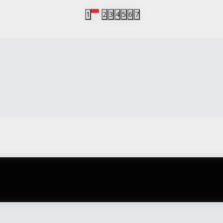
Potvrđujem da imam 18 godina ili više i da sam pročitao, razumeo i slažem se
politikom privatnosti
1
2
3
4
5
6
7
gift kartica
besplatna isporuka
Poklon kartica za svaku priliku
Za porudžbine preko 3.50