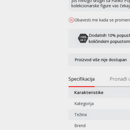
još mnogo drugih sa Funko Pop! 
kolekcionarske figure vas čekaj
Obavesti me kada se promen
Dodatnih 10% popusta 
količinskim popustom
Proizvod više nije dostupan
Specifikacija
Pronađi 
Karakteristike
Kategorija
Težina
Brend