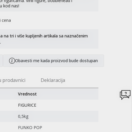
figuricama. Vinil figure, bobblehead i
u kod nas!
i cena
na tri i više kupljenih artikala sa naznačenim
.
Obavesti me kada proizvod bude dostupan
u prodavnici
Deklaracija
Vrednost
FIGURICE
0,5kg
FUNKO POP