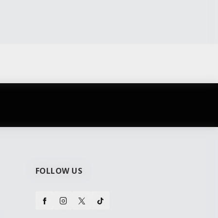
najčešća pitanja
0 dinara
Kontaktirajte nas za pomoć
FOLLOW US