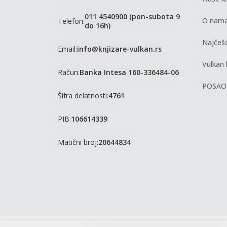
011 4540900 (pon-subota 9
O nam
Telefon:
do 16h)
Najčešć
Email:
info@knjizare-vulkan.rs
Vulkan 
Račun:
Banka Intesa 160-336484-06
POSAO
Šifra delatnosti:
4761
PIB:
106614339
Matični broj:
20644834