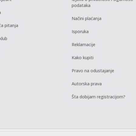
podataka
a
Načini plaćanja
a pitanja
Isporuka
klub
Reklamacije
Kako kupiti
Pravo na odustajanje
Autorska prava
Šta dobijam registracijom?