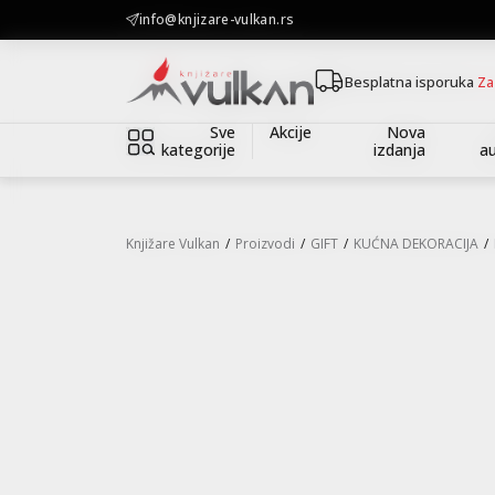
KOLIČINSKI POPUST ::: Dodatnih 10% na tri kupljena artikla
info@knjizare-vulkan.rs
Besplatna isporuka
Za
Sve
Akcije
Nova
kategorije
izdanja
au
Knjižare Vulkan
Proizvodi
GIFT
KUĆNA DEKORACIJA