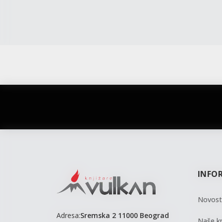
vulkan klub
Vulkanova Klub članska karta
INFO
Novost
Adresa:
Sremska 2 11000 Beograd
Naše kn