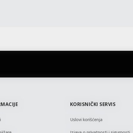
gift kartica
besplatna isporuka
Poklon kartica za svaku priliku
Za porudžbine preko 3.50
RMACIJE
KORISNIČKI SERVIS
i
Uslovi korišćenja
jižare
Izjava o privatnosti i sigurnosti