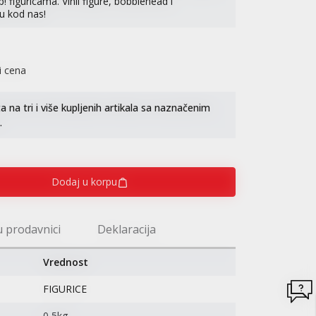
figuricama. Vinil figure, bobblehead i
u kod nas!
i cena
na tri i više kupljenih artikala sa naznačenim
.
Dodaj u korpu
u prodavnici
Deklaracija
Vrednost
FIGURICE
0,5kg