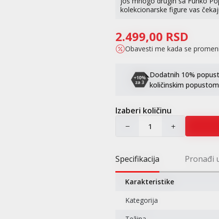
još mnogo drugih sa Funko Pop! 
kolekcionarske figure vas čekaj
2.499,00
RSD
Obavesti me kada se promen
Dodatnih 10% popusta 
količinskim popustom
Izaberi količinu
Specifikacija
Pronađi 
Karakteristike
Kategorija
Težina