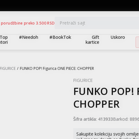
BESPLATNA ISPORUKA za porudžbine preko 3.500,00 din
Pretraži sajt
 porudžbine preko 3.500 RSD
Top
#Needoh
#BookTok
Gift
Uskoro
tori
kartice
FIGURICE
FUNKO POP! Figurica ONE PIECE: CHOPPER
FIGURICE
FUNKO POP! F
CHOPPER
Šifra artikla:
413933
Barkod:
889
Sakupite kolekciju svojih omilje