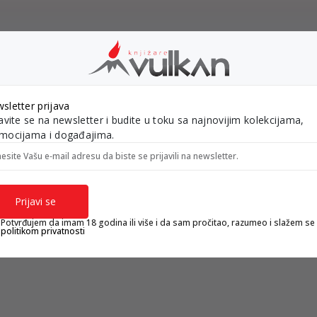
Ocenite proizvod
sletter prijava
javite se na newsletter i budite u toku sa najnovijim kolekcijama,
mocijama i događajima.
esite Vašu e‑mail adresu da biste se prijavili na newsletter.
Prijavi se
%
10
%
10
%
Potvrđujem da imam 18 godina ili više i da sam pročitao, razumeo i slažem se
politikom privatnosti