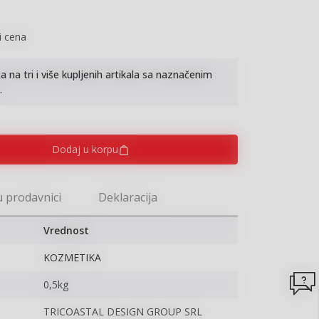
i cena
na tri i više kupljenih artikala sa naznačenim
.
Dodaj u korpu
u prodavnici
Deklaracija
Vrednost
KOZMETIKA
0,5kg
TRICOASTAL DESIGN GROUP SRL