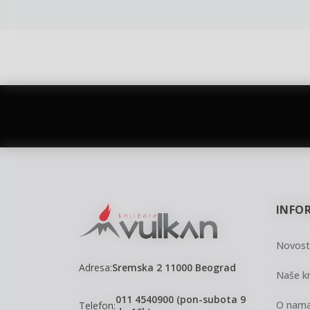
vulkan klub
Vulkanova Klub članska karta
INFO
Novost
Adresa:
Sremska 2 11000 Beograd
Naše kn
011 4540900 (pon-subota 9
O nam
Telefon: