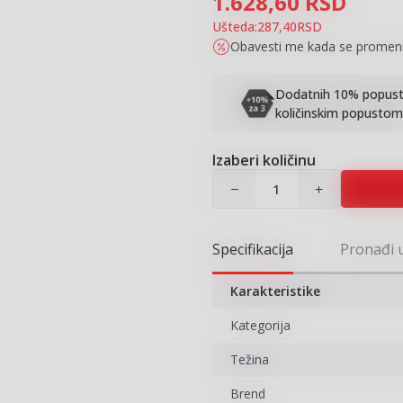
1.628,60
RSD
Ušteda:
287,40
RSD
Obavesti me kada se promen
Dodatnih 10% popusta 
količinskim popustom
Izaberi količinu
Specifikacija
Pronađi 
Karakteristike
Kategorija
Težina
Brend