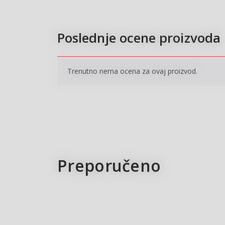
Poslednje ocene proizvoda
Trenutno nema ocena za ovaj proizvod.
Preporučeno
15
%
15
New
Pri