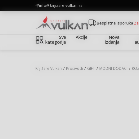
KOLIČINSKI POPUST ::: Dodatnih 10% na tri kupljena artikla
info@knjizare-vulkan.rs
Besplatna isporuka
Za
Sve
Akcije
Nova
kategorije
izdanja
au
Knjižare Vulkan
Proizvodi
GIFT
MODNI DODACI
KOZ