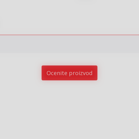
Ocenite proizvod
%
15
%
15
%
sletter prijava
javite se na newsletter i budite u toku sa najnovijim kolekcijama,