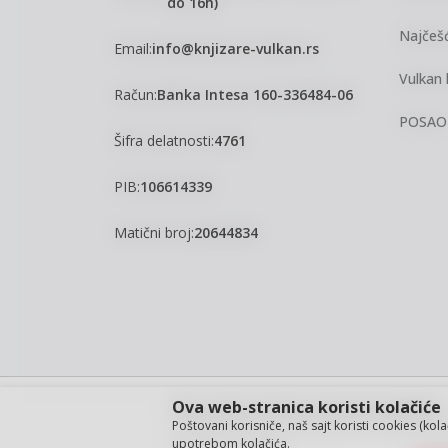
do 16h)
Najčešć
Email:
info@knjizare-vulkan.rs
Vulkan 
Račun:
Banka Intesa 160-336484-06
POSAO
Šifra delatnosti:
4761
PIB:
106614339
Matični broj:
20644834
Ova web-stranica koristi kolačiće
Nastojimo da budemo što precizniji u opisu proizvoda, pri
Poštovani korisniče, naš sajt koristi cookies (kol
garantovati da su sve informacije kompletne i bez grešaka. S
upotrebom kolačića.
ponude i ne podrazumeva da su dostupni u svakom trenut