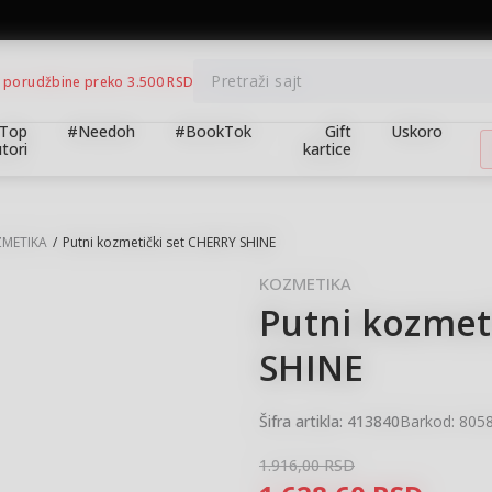
BESPLATNA ISPORUKA za porudžbine preko 3.500,00 din
Pretraži sajt
 porudžbine preko 3.500 RSD
Top
#Needoh
#BookTok
Gift
Uskoro
tori
kartice
METIKA
Putni kozmetički set CHERRY SHINE
KOZMETIKA
Putni kozmet
15
%
SHINE
Šifra artikla:
413840
Barkod:
805
1.916,00
RSD