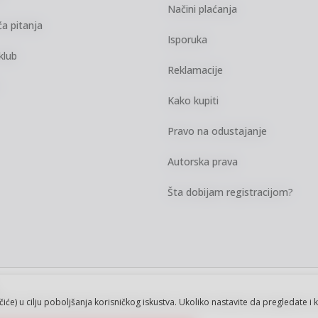
Načini plaćanja
a pitanja
Isporuka
klub
Reklamacije
Kako kupiti
Pravo na odustajanje
Autorska prava
Šta dobijam registracijom?
kazu slika i samih cena, ali ne možemo
ačiće) u cilju poboljšanja korisničkog iskustva. Ukoliko nastavite da pregledate i 
vi artikli prikazani na sajtu su deo naše
ku.