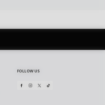
najčešća pitanja
0 dinara
Kontaktirajte nas za pomoć
FOLLOW US