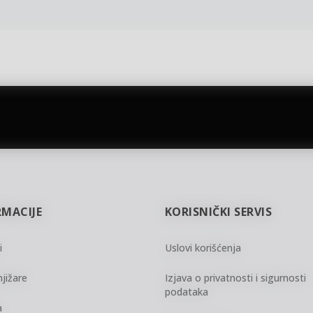
gift kartica
besplatna isporuka
Poklon kartica za svaku priliku
Za porudžbine preko 3.50
RMACIJE
KORISNIČKI SERVIS
i
Uslovi korišćenja
jižare
Izjava o privatnosti i sigurnosti
podataka
a