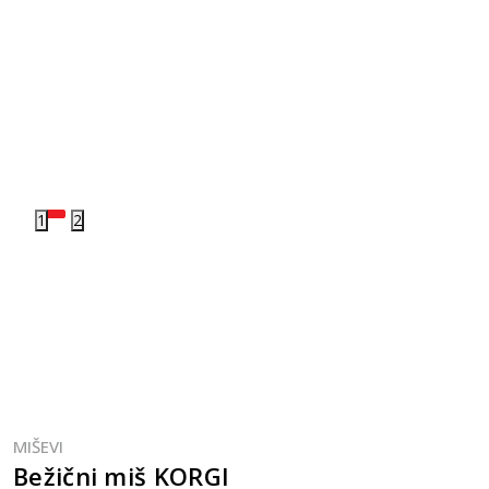
1
2
MIŠEVI
Bežični miš KORGI