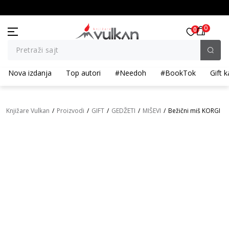
BESPLATNA ISPORUKA za porudžbine preko 3.500,00 din
0
0
Pretraži sajt
Nova izdanja
Top autori
#Needoh
#BookTok
Gift k
Knjižare Vulkan
Proizvodi
GIFT
GEDŽETI
MIŠEVI
Bežični miš KORGI