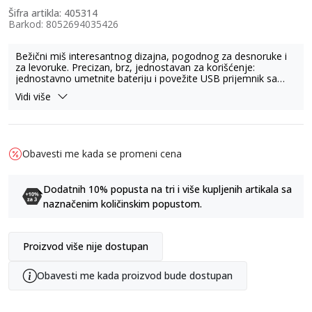
Šifra artikla:
405314
Barkod:
8052694035426
Bežični miš interesantnog dizajna, pogodnog za desnoruke i
za levoruke. Precizan, brz, jednostavan za korišćenje:
jednostavno umetnite bateriju i povežite USB prijemnik sa
laptopom ili računarom.
Vidi više
Karakteristike:
- Tri opcije brzine: 800 DPI, 1200 DPI, 1600 DPI
- USB 2.0 interfejs
- Broj dugmadi: 4
Obavesti me kada se promeni cena
- Vrsta skrolovanja: točak
- Senzor pokazivanja: optički LED
- Radni domet: 10 metara
Dodatnih 10% popusta na tri i više kupljenih artikala sa
- Ultra kompaktni USB prijemnik se može čuvati unutar miša
radi lakšeg transporta
naznačenim količinskim popustom.
- Bežična frekvencija od 2,4 GHz
- Maksimalna RF izlazna snaga: 1dBm
- Koristi jednu 1,5V AA bateriju koja nije uključena u proizvod.
Proizvod više nije dostupan
Dimenzije: 10 x 6 x 2,1 cm.
Obavesti me kada proizvod bude dostupan