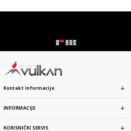
vulkan klub
Vulkanova Klub članska karta
1
2
3
4
Kontakt informacije
INFORMACIJE
KORISNIČKI SERVIS