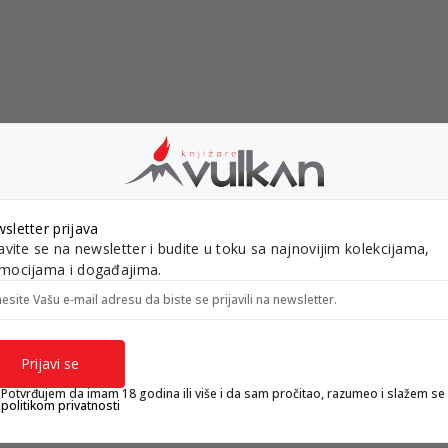
sletter prijava
javite se na newsletter i budite u toku sa najnovijim kolekcijama,
mocijama i događajima.
esite Vašu e‑mail adresu da biste se prijavili na newsletter.
Prijavi se
Potvrđujem da imam 18 godina ili više i da sam pročitao, razumeo i slažem se
politikom privatnosti