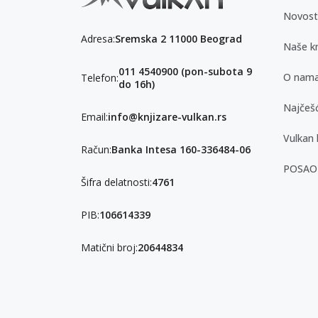
Novost
Adresa:
Sremska 2 11000 Beograd
Naše kn
011 4540900 (pon-subota 9
O nam
Telefon:
do 16h)
Najčešć
Email:
info@knjizare-vulkan.rs
Vulkan 
Račun:
Banka Intesa 160-336484-06
POSAO
Šifra delatnosti:
4761
PIB:
106614339
Matični broj:
20644834