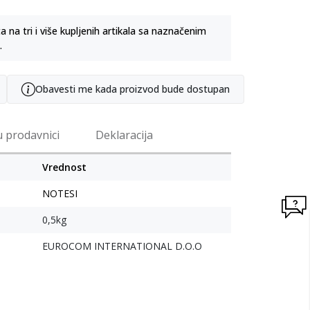
na tri i više kupljenih artikala sa naznačenim
.
Obavesti me kada proizvod bude dostupan
u prodavnici
Deklaracija
Vrednost
NOTESI
0,5kg
EUROCOM INTERNATIONAL D.O.O