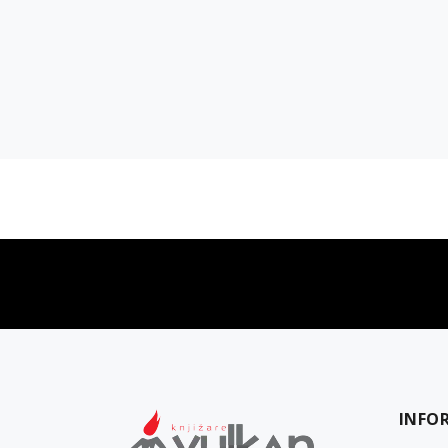
vulkan klub
Vulkanova Klub članska karta
INFO