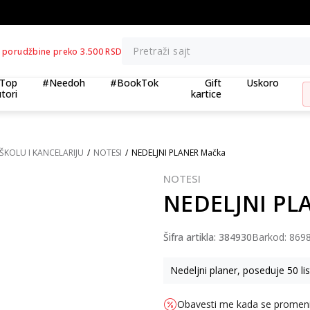
BESPLATNA ISPORUKA za porudžbine preko 3.500,00 din
Pretraži sajt
 porudžbine preko 3.500 RSD
Top
#Needoh
#BookTok
Gift
Uskoro
tori
kartice
ŠKOLU I KANCELARIJU
NOTESI
NEDELJNI PLANER Mačka
NOTESI
NEDELJNI PL
Šifra artikla:
384930
Barkod:
869
Nedeljni planer, poseduje 50 l
Obavesti me kada se promen