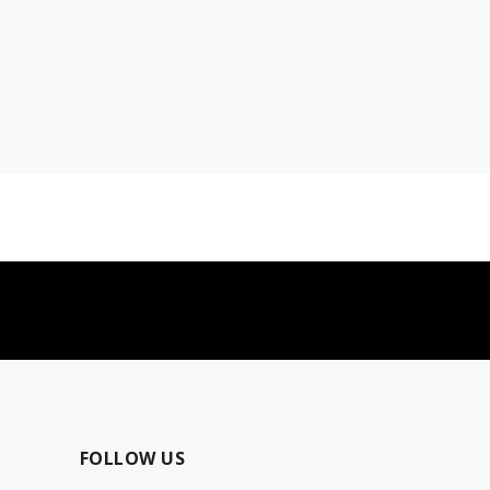
najčešća pitanja
0 dinara
Kontaktirajte nas za pomoć
FOLLOW US