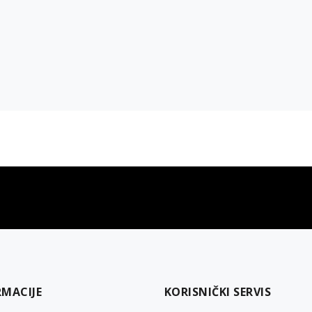
gift kartica
besplatna isporuka
Poklon kartica za svaku priliku
Za porudžbine preko 3.50
RMACIJE
KORISNIČKI SERVIS