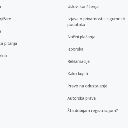
i
Uslovi korišćenja
jižare
Izjava o privatnosti i sigurnosti
podataka
a
Načini plaćanja
a pitanja
Isporuka
klub
Reklamacije
Kako kupiti
Pravo na odustajanje
Autorska prava
Šta dobijam registracijom?