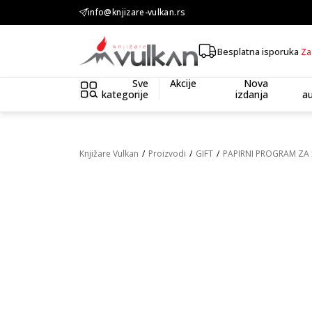
KOLIČINSKI POPUST ::: Dodatnih 10% na tri kupljena artikla
info@knjizare-vulkan.rs
Besplatna isporuka
Za
Sve
Akcije
Nova
kategorije
izdanja
au
Knjižare Vulkan
Proizvodi
GIFT
PAPIRNI PROGRAM ZA 