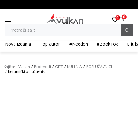
I POPUST ::: Dodatnih 10% na tri kupljena artikla
BESPLATNA ISPORUKA za porudž
0
0
Pretraži sajt
Nova izdanja
Top autori
#Needoh
#BookTok
Gift k
Knjižare Vulkan
Proizvodi
GIFT
KUHINJA
POSLUŽAVNICI
Keramički polužavnik