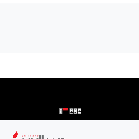
vulkan klub
Vulkanova Klub članska karta
1
2
3
4