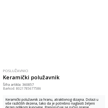
POSLUŽAVNICI
Keramički polužavnik
Šifra artikla:
360857
Barkod:
8021785677586
Keramički polužavnik za hranu, atraktivnog dizajna. Dolazi u
više različitih dezena, tako da je potrebno naglasiti željeni
dezen prilikom kupovine. Preporučuje se ručno pranje