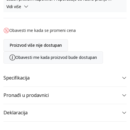
Vidi više
Dimenzije 27x18x5 cm.
Cena za jedan komad.
Obavesti me kada se promeni cena
Proizvod više nije dostupan
Obavesti me kada proizvod bude dostupan
Specifikacija
Pronađi u prodavnici
Deklaracija