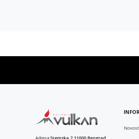
vulkan klub
Vulkanova Klub članska karta
INFO
Novost
Adresa:
Sremska 2 11000 Beograd