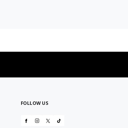
najčešća pitanja
0 dinara
Kontaktirajte nas za pomoć
FOLLOW US