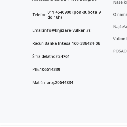
Naše kn
011 4540900 (pon-subota 9
O nam
Telefon:
do 16h)
Najčešć
Email:
info@knjizare-vulkan.rs
Vulkan 
Račun:
Banka Intesa 160-336484-06
POSAO
Šifra delatnosti:
4761
PIB:
106614339
Matični broj:
20644834