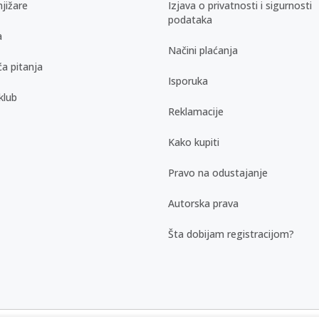
jižare
Izjava o privatnosti i sigurnosti
podataka
a
Načini plaćanja
a pitanja
Isporuka
klub
Reklamacije
Kako kupiti
Pravo na odustajanje
Autorska prava
Šta dobijam registracijom?