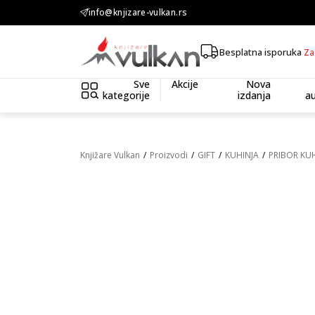
KOLIČINSKI POPUST ::: Dodatnih 10% na tri kupljena artikla
info@knjizare-vulkan.rs
Besplatna isporuka
Za
Sve
Akcije
Nova
kategorije
izdanja
au
Knjižare Vulkan
Proizvodi
GIFT
KUHINJA
PRIBOR KU