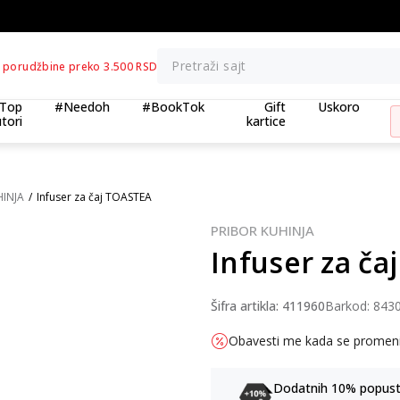
BESPLATNA ISPORUKA za porudžbine preko 3.500,00 din
Pretraži sajt
 porudžbine preko 3.500 RSD
Top
#Needoh
#BookTok
Gift
Uskoro
tori
kartice
HINJA
Infuser za čaj TOASTEA
PRIBOR KUHINJA
Infuser za č
Šifra artikla:
411960
Barkod:
843
Obavesti me kada se promen
Dodatnih 10% popusta 