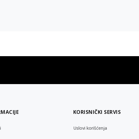
gift kartica
besplatna isporuka
Poklon kartica za svaku priliku
Za porudžbine preko 3.50
RMACIJE
KORISNIČKI SERVIS
i
Uslovi korišćenja