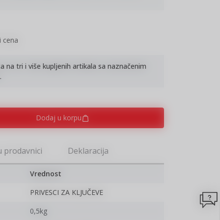
i cena
na tri i više kupljenih artikala sa naznačenim
.
Dodaj u korpu
u prodavnici
Deklaracija
Vrednost
PRIVESCI ZA KLJUČEVE
0,5kg