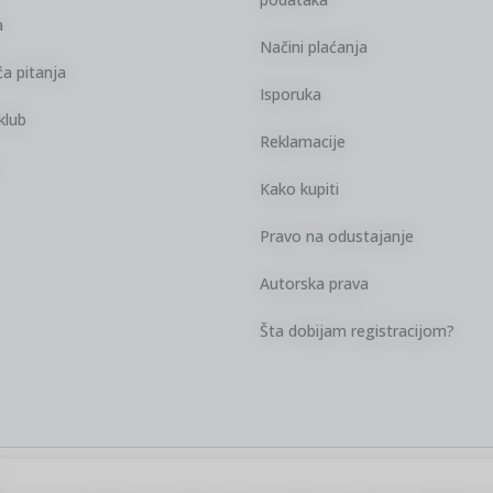
a
Načini plaćanja
a pitanja
Isporuka
klub
Reklamacije
Kako kupiti
Pravo na odustajanje
Autorska prava
Šta dobijam registracijom?
kazu slika i samih cena, ali ne možemo