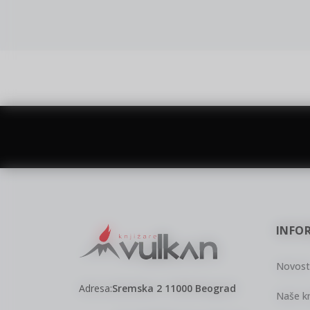
vulkan klub
Vulkanova Klub članska karta
INFO
Novost
Adresa:
Sremska 2 11000 Beograd
Naše kn