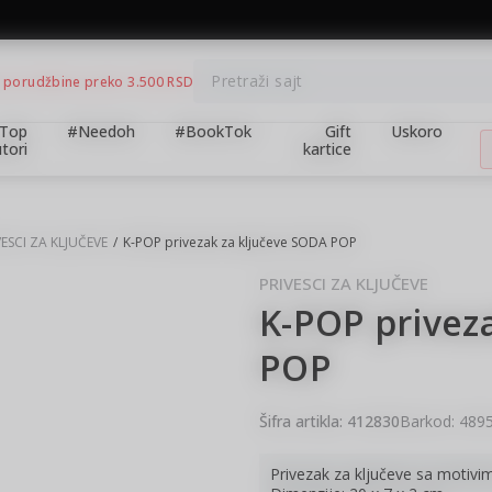
BESPLATNA ISPORUKA za porudžbine preko 3.500,00 din
Pretraži sajt
 porudžbine preko 3.500 RSD
Top
#Needoh
#BookTok
Gift
Uskoro
tori
kartice
VESCI ZA KLJUČEVE
K-POP privezak za ključeve SODA POP
PRIVESCI ZA KLJUČEVE
K-POP privez
POP
Šifra artikla:
412830
Barkod:
489
Privezak za ključeve sa motiv