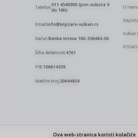
011 4540900 (pon-subota 9
O nam
Telefon:
do 16h)
Najčešć
Email:
info@knjizare-vulkan.rs
Vulkan 
Račun:
Banka Intesa 160-336484-06
POSAO
Šifra delatnosti:
4761
PIB:
106614339
Matični broj:
20644834
Ova web-stranica koristi kolačiće
Nastojimo da budemo što precizniji u opisu proizvoda, pri