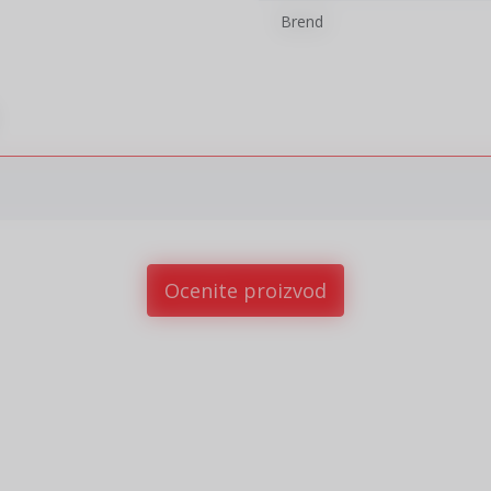
Brend
Ocenite proizvod
sletter prijava