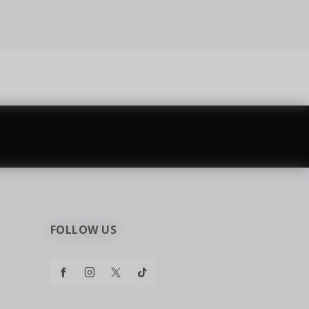
najčešća pitanja
0 dinara
Kontaktirajte nas za pomoć
FOLLOW US