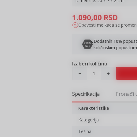
Dimenzije: 20 x 7 x 2 cm.
1.090,00
RSD
Obavesti me kada se promen
Dodatnih 10% popusta 
količinskim popustom
Izaberi količinu
Specifikacija
Pronađi 
Karakteristike
Kategorija
Težina