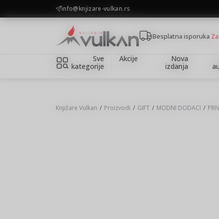
KOLIČINSKI POPUST ::: Dodatnih 10% na tri kupljena artikla
info@knjizare-vulkan.rs
Besplatna isporuka
Za
Sve
Akcije
Nova
kategorije
izdanja
au
Knjižare Vulkan
Proizvodi
GIFT
MODNI DODACI
PRI