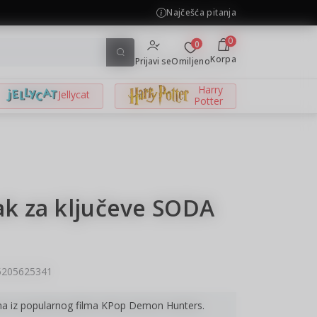
Najčešća pitanja
KOLIČINSKI POPUST ::: Do
0
0
Korpa
Prijavi se
Omiljeno
Harry
Jellycat
Potter
ak za ključeve SODA
5205625341
ima iz popularnog filma KPop Demon Hunters.