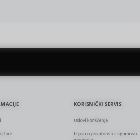
gift kartica
besplatna isporuka
Poklon kartica za svaku priliku
Za porudžbine preko 3.50
RMACIJE
KORISNIČKI SERVIS
i
Uslovi korišćenja
jižare
Izjava o privatnosti i sigurnosti
podataka