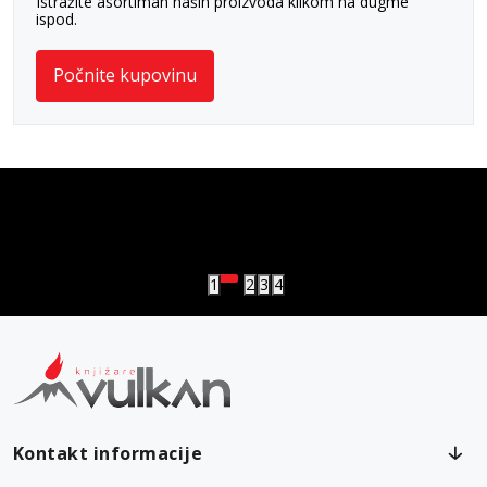
Istražite asortiman naših proizvoda klikom na dugme
ispod.
Počnite kupovinu
vulkan klub
Vulkanova Klub članska karta
1
2
3
4
Kontakt informacije