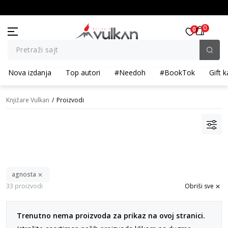
BESPLATNA ISPORUKA za porudžbine preko 3.500,00 din
0
0
Pretraži sajt
Nova izdanja
Top autori
#Needoh
#BookTok
Gift k
Knjižare Vulkan
Proizvodi
agnosta
33 proizvodi
Obriši sve
Trenutno nema proizvoda za prikaz na ovoj stranici.