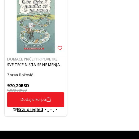
DOMAĆE PRIČE I PRIPOVETKE
SVE TEČE NIŠTA SE NE MENJA
Zoran Božović
970,20
RSD
1.078,00
RSD
Dodaj u korpu
Brzi pregled