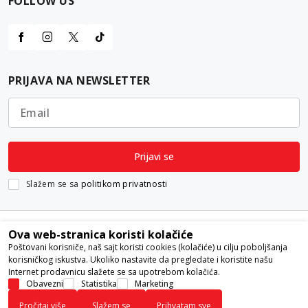
FOLLOW US
PRIJAVA NA NEWSLETTER
Email
Prijavi se
Slažem se sa
politikom privatnosti
Ova web-stranica koristi kolačiće
Poštovani korisniče, naš sajt koristi cookies (kolačiće) u cilju poboljšanja
korisničkog iskustva. Ukoliko nastavite da pregledate i koristite našu
Internet prodavnicu slažete se sa upotrebom kolačića.
Nastojimo da budemo što precizniji u opisu proizvoda, prikazu slika i
Obavezni
Statistika
Marketing
samih cena, ali ne možemo garantovati da su sve informacije kompletne i
Pročitaj više
Slažem se
Prihvatam sve
bez grešaka. Svi artikli prikazani na sajtu su deo naše ponude i ne