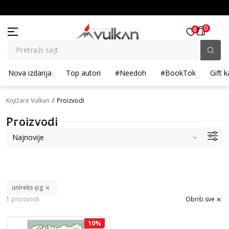
artikla
BESPLATNA ISPORUKA za porudžbine preko 3.500,00 din
0
0
Pretraži sajt
Nova izdanja
Top autori
#Needoh
#BookTok
Gift k
Knjižare Vulkan
Proizvodi
Proizvodi
unireks-pg
1 proizvodi
Obriši sve
10
%