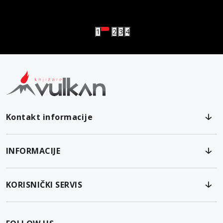
vulkan klub
Vulkanova Klub članska karta
1
2
3
4
Kontakt informacije
INFORMACIJE
KORISNIČKI SERVIS