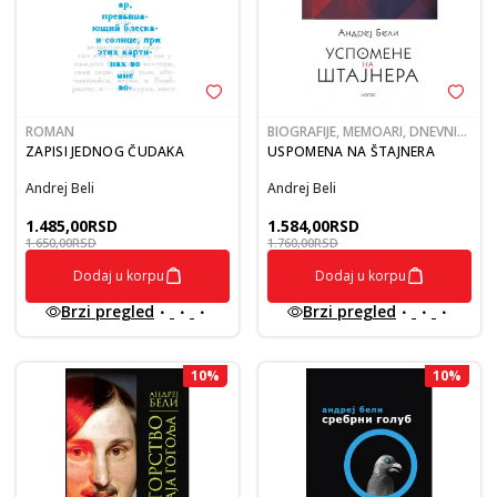
ROMAN
BIOGRAFIJE, MEMOARI, DNEVNICI,
PISMA
ZAPISI JEDNOG ČUDAKA
USPOMENA NA ŠTAJNERA
Andrej Beli
Andrej Beli
1.485,00
RSD
1.584,00
RSD
1.650,00
RSD
1.760,00
RSD
Dodaj u korpu
Dodaj u korpu
Brzi pregled
Brzi pregled
10
%
10
%