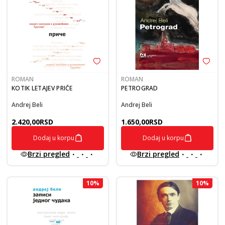
ROMAN
ROMAN
KOTIK LETAJEV PRIČE
PETROGRAD
Andrej Beli
Andrej Beli
2.420,00
RSD
1.650,00
RSD
Dodaj u korpu
Dodaj u korpu
Brzi pregled
Brzi pregled
10
%
10
%