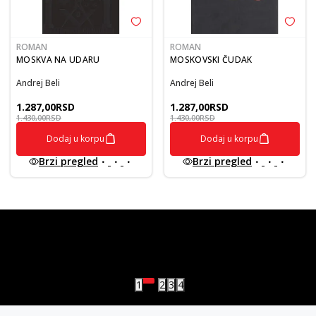
ROMAN
ROMAN
MOSKVA NA UDARU
MOSKOVSKI ČUDAK
Andrej Beli
Andrej Beli
1.287,00
RSD
1.287,00
RSD
1.430,00
RSD
1.430,00
RSD
Dodaj u korpu
Dodaj u korpu
Brzi pregled
Brzi pregled
vulkan klub
Vulkanova Klub članska karta
1
2
3
4