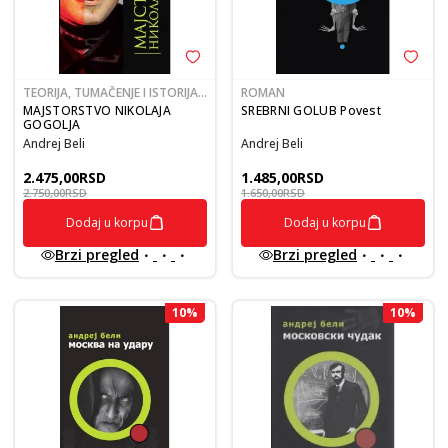
TEORIJA, TUMAČENJE I ISTORIJA
ROMAN
KNJIŽEVNOSTI
MAJSTORSTVO NIKOLAJA
SREBRNI GOLUB Povest
GOGOLJA
Andrej Beli
Andrej Beli
2.475,00
RSD
1.485,00
RSD
2.750,00
RSD
1.650,00
RSD
Dodaj u korpu
Dodaj u korpu
Brzi pregled
Brzi pregled
10
%
10
%