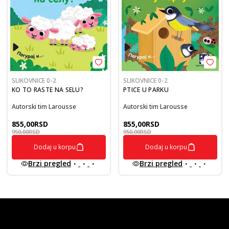
SLIKOVNICE 0-2
SLIKOVNICE 0-2
KO TO RASTE NA SELU?
PTICE U PARKU
Autorski tim Larousse
Autorski tim Larousse
855,00
RSD
855,00
RSD
950,00
RSD
950,00
RSD
Dodaj u korpu
Dodaj u korpu
Brzi pregled
Brzi pregled
vulkan klub