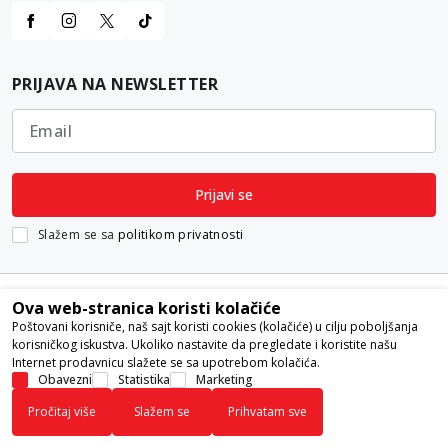
PRIJAVA NA NEWSLETTER
Email
Prijavi se
Slažem se sa
politikom privatnosti
Ova web-stranica koristi kolačiće
Poštovani korisniče, naš sajt koristi cookies (kolačiće) u cilju poboljšanja
korisničkog iskustva. Ukoliko nastavite da pregledate i koristite našu
Internet prodavnicu slažete se sa upotrebom kolačića.
Nastojimo da budemo što precizniji u opisu proizvoda, prikazu slika i
Obavezni
Statistika
Marketing
samih cena, ali ne možemo garantovati da su sve informacije kompletne i
Pročitaj više
Slažem se
Prihvatam sve
bez grešaka. Svi artikli prikazani na sajtu su deo naše ponude i ne
podrazumeva da su dostupni u svakom trenutku.