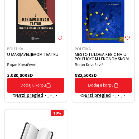
POLITIKA
POLITIKA
U MAKIJAVELIJEVOM TEATRU
MESTO I ULOGA REGIONA U
POLITIČKOM I EKONOMSKOM
SMISLU EU
Bojan Kovačević
Bojan Kovačević
3.080,00
RSD
982,50
RSD
Dodaj u korpu
Dodaj u korpu
Brzi pregled
Brzi pregled
10
%