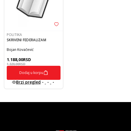
POLITIKA
SKRIVENI FEDERALIZAM
Bojan Kovačević
1.188,00
RSD
1.320,00
RSD
Dodaj u korpu
Brzi pregled
vulkan klub
Vulkanova Klub članska karta