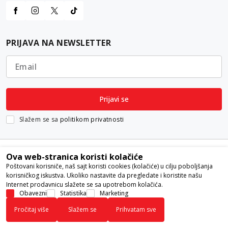
PRIJAVA NA NEWSLETTER
Email
Prijavi se
Slažem se sa
politikom privatnosti
Ova web-stranica koristi kolačiće
Poštovani korisniče, naš sajt koristi cookies (kolačiće) u cilju poboljšanja
korisničkog iskustva. Ukoliko nastavite da pregledate i koristite našu
Internet prodavnicu slažete se sa upotrebom kolačića.
Nastojimo da budemo što precizniji u opisu proizvoda, prikazu slika i
Obavezni
Statistika
Marketing
samih cena, ali ne možemo garantovati da su sve informacije kompletne i
Pročitaj više
Slažem se
Prihvatam sve
bez grešaka. Svi artikli prikazani na sajtu su deo naše ponude i ne
podrazumeva da su dostupni u svakom trenutku.