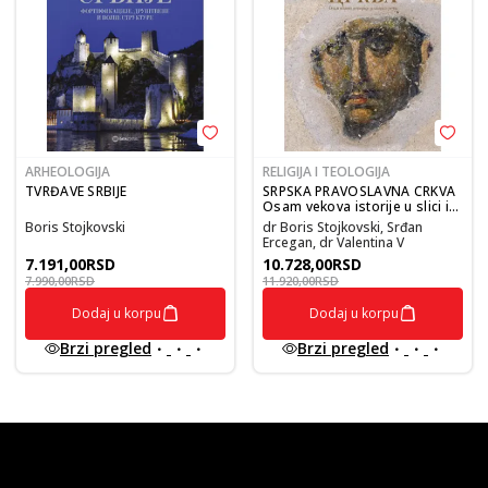
ARHEOLOGIJA
RELIGIJA I TEOLOGIJA
TVRĐAVE SRBIJE
SRPSKA PRAVOSLAVNA CRKVA
Osam vekova istorije u slici i
reči
Boris Stojkovski
dr Boris Stojkovski, Srđan
Ercegan, dr Valentina V
7.191,00
RSD
10.728,00
RSD
7.990,00
RSD
11.920,00
RSD
Dodaj u korpu
Dodaj u korpu
Brzi pregled
Brzi pregled
vulkan klub