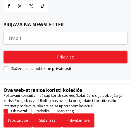
PRIJAVA NA NEWSLETTER
Email
Prijavi se
Slažem se sa
politikom privatnosti
Ova web-stranica koristi kolačiće
Poštovani korisniče, naš sajt koristi cookies (kolačiće) u cilju poboljšanja
korisničkog iskustva. Ukoliko nastavite da pregledate i koristite našu
Internet prodavnicu slažete se sa upotrebom kolačića.
Nastojimo da budemo što precizniji u opisu proizvoda, prikazu slika i
Obavezni
Statistika
Marketing
samih cena, ali ne možemo garantovati da su sve informacije kompletne i
Pročitaj više
Slažem se
Prihvatam sve
bez grešaka. Svi artikli prikazani na sajtu su deo naše ponude i ne
podrazumeva da su dostupni u svakom trenutku.