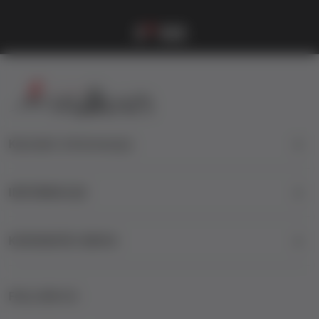
Vulkanova Klub članska karta
1
2
3
4
Kontakt informacije
INFORMACIJE
KORISNIČKI SERVIS
FOLLOW US