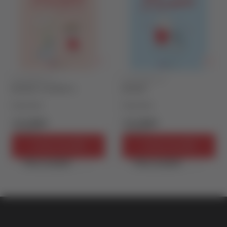
SLIKOVNICE 3-5
SLIKOVNICE 3-5
MALENA U DVORIŠTU
MALENA
Džejn Mesi
Džejn Mesi
719,10
RSD
719,10
RSD
799,00
RSD
799,00
RSD
Dodaj u korpu
Dodaj u korpu
Brzi pregled
Brzi pregled
vulkan klub