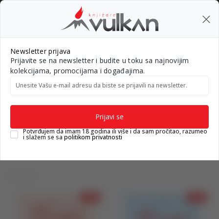
BESPLATNA ISPORUKA za porudžbine preko 3.500,00 din
0
0
Pretraži sajt
Newsletter prijava
Prijavite se na newsletter i budite u toku sa najnovijim
Nova izdanja
Top autori
#Needoh
#BookTok
Gift k
kolekcijama, promocijama i događajima.
Unesite Vašu e‑mail adresu da biste se prijavili na newsletter.
Knjižare Vulkan
Proizvodi
Proizvodi
Prijavi se
Potvrđujem da imam 18 godina ili više i da sam pročitao, razumeo
i slažem se sa
politikom privatnosti
2 proizvodi
10
%
10
%