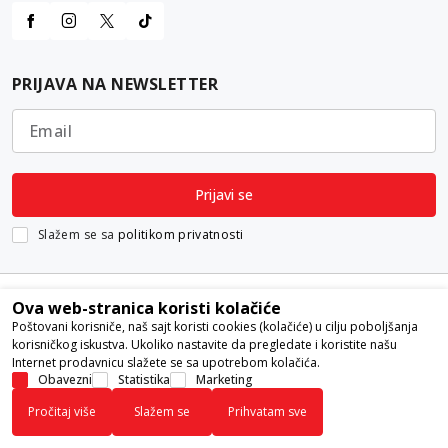
PRIJAVA NA NEWSLETTER
Email
Prijavi se
Slažem se sa
politikom privatnosti
Ova web-stranica koristi kolačiće
Poštovani korisniče, naš sajt koristi cookies (kolačiće) u cilju poboljšanja
korisničkog iskustva. Ukoliko nastavite da pregledate i koristite našu
Internet prodavnicu slažete se sa upotrebom kolačića.
Nastojimo da budemo što precizniji u opisu proizvoda, prikazu slika i
Obavezni
Statistika
Marketing
samih cena, ali ne možemo garantovati da su sve informacije kompletne i
Pročitaj više
Slažem se
Prihvatam sve
bez grešaka. Svi artikli prikazani na sajtu su deo naše ponude i ne
podrazumeva da su dostupni u svakom trenutku.