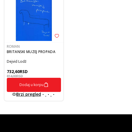
ROMAN
BRITANSKI MUZEJ PROPADA
Dejvid Lodž
732,60
RSD
814,00
RSD
Dodaj u korpu
Brzi pregled
vulkan klub