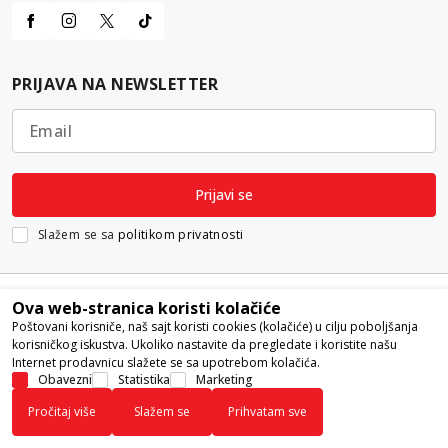
PRIJAVA NA NEWSLETTER
Email
Prijavi se
Slažem se sa
politikom privatnosti
Ova web-stranica koristi kolačiće
Poštovani korisniče, naš sajt koristi cookies (kolačiće) u cilju poboljšanja
korisničkog iskustva. Ukoliko nastavite da pregledate i koristite našu
Internet prodavnicu slažete se sa upotrebom kolačića.
Nastojimo da budemo što precizniji u opisu proizvoda, prikazu slika i
Obavezni
Statistika
Marketing
samih cena, ali ne možemo garantovati da su sve informacije kompletne i
Pročitaj više
Slažem se
Prihvatam sve
bez grešaka. Svi artikli prikazani na sajtu su deo naše ponude i ne
podrazumeva da su dostupni u svakom trenutku.