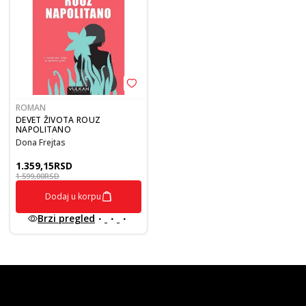
ROMAN
DEVET ŽIVOTA ROUZ
NAPOLITANO
Dona Frejtas
1.359,15
RSD
1.599,00
RSD
Dodaj u korpu
Brzi pregled
vulkan klub