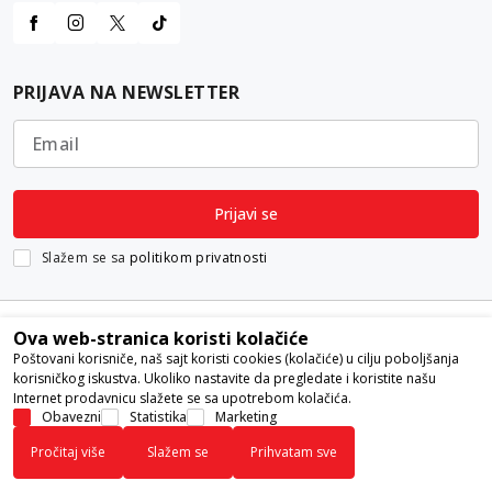
PRIJAVA NA NEWSLETTER
Email
Prijavi se
Slažem se sa
politikom privatnosti
Ova web-stranica koristi kolačiće
Poštovani korisniče, naš sajt koristi cookies (kolačiće) u cilju poboljšanja
korisničkog iskustva. Ukoliko nastavite da pregledate i koristite našu
Internet prodavnicu slažete se sa upotrebom kolačića.
Nastojimo da budemo što precizniji u opisu proizvoda, prikazu slika i
Obavezni
Statistika
Marketing
samih cena, ali ne možemo garantovati da su sve informacije kompletne i
Pročitaj više
Slažem se
Prihvatam sve
bez grešaka. Svi artikli prikazani na sajtu su deo naše ponude i ne
podrazumeva da su dostupni u svakom trenutku.