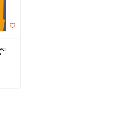
VCI
a