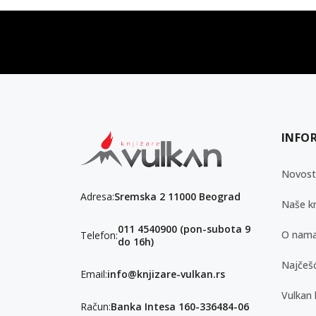
vulkan klub
Vulkanova Klub članska karta
INFO
Novost
Adresa:
Sremska 2 11000 Beograd
Naše kn
011 4540900 (pon-subota 9
O nam
Telefon:
do 16h)
Najčešć
Email:
info@knjizare-vulkan.rs
Vulkan 
Račun:
Banka Intesa 160-336484-06