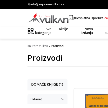
info@knjizare-vulkan.rs
KOLIČINSKI POPUST ::: Dodatnih 10% na tri kupl
Besplatna isporuka
Za
Sve
Akcije
Nova
kategorije
izdanja
au
Knjižare Vulkan
Proizvodi
Proizvodi
DOMAĆE KNJIGE (1)
Izdavač