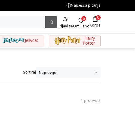
za porudžbine preko 3.500,00 din
Najčešća pitanja
0
0
Korpa
Prijavi se
Omiljeno
Harry
Jellycat
Potter
Sortiraj
1 proizvodi