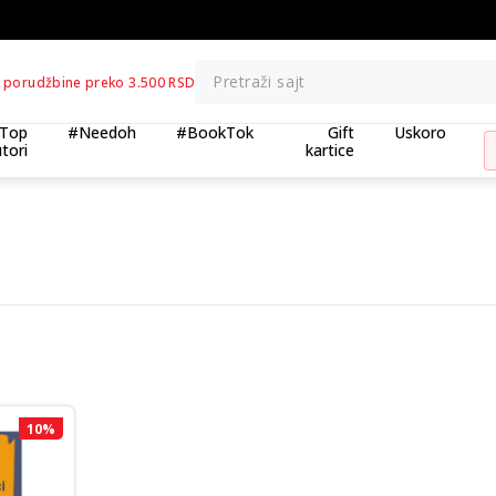
jena artikla
BESPLATNA ISPORUKA 
Pretraži sajt
 porudžbine preko 3.500 RSD
Top
#Needoh
#BookTok
Gift
Uskoro
tori
kartice
10
%