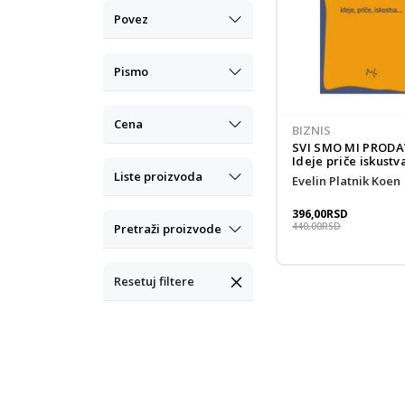
Povez
Pismo
Cena
BIZNIS
SVI SMO MI PRODA
Ideje priče iskustv
Liste proizvoda
Evelin Platnik Koen
396,00
RSD
440,00
RSD
Pretraži proizvode
Resetuj filtere