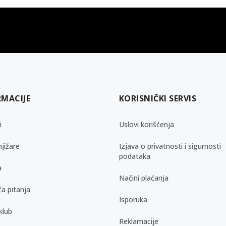
gift kartica
besplatna isporuka
Poklon kartica za svaku priliku
Za porudžbine preko 3.50
RMACIJE
KORISNIČKI SERVIS
i
Uslovi korišćenja
jižare
Izjava o privatnosti i sigurnosti
podataka
a
Načini plaćanja
a pitanja
Isporuka
klub
Reklamacije