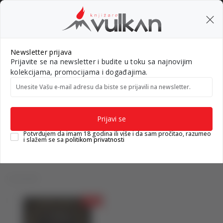
BESPLATNA ISPORUKA za porudžbine preko 3.500,00 din
0
0
Pretraži sajt
Newsletter prijava
Prijavite se na newsletter i budite u toku sa najnovijim
Nova izdanja
Top autori
#Needoh
#BookTok
Gift k
kolekcijama, promocijama i događajima.
Unesite Vašu e‑mail adresu da biste se prijavili na newsletter.
Knjižare Vulkan
Proizvodi
Proizvodi
Prijavi se
Potvrđujem da imam 18 godina ili više i da sam pročitao, razumeo
i slažem se sa
politikom privatnosti
1 proizvodi
15
%