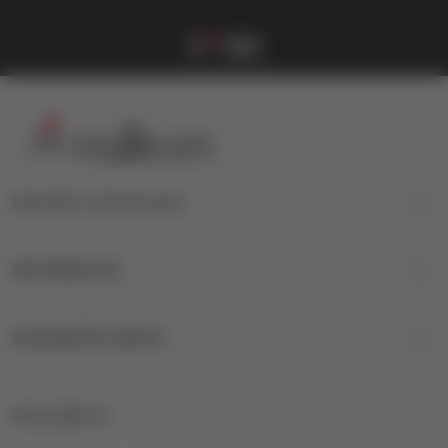
Vulkanova Klub članska karta
1
2
3
4
Kontakt informacije
INFORMACIJE
KORISNIČKI SERVIS
FOLLOW US