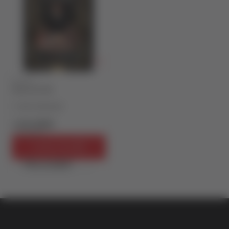
KLASICI
VELIKI GETSBI
F. Skot Ficdžerald
1.019,15
RSD
1.199,00
RSD
Dodaj u korpu
Brzi pregled
vulkan klub