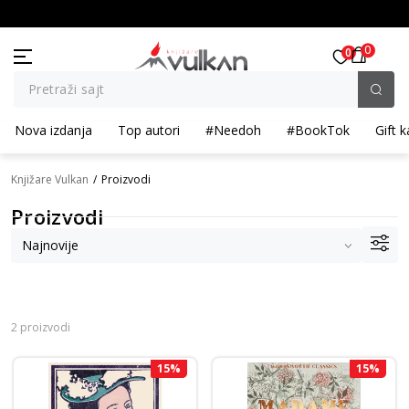
KOLIČINSKI POPUST ::: Dodatnih 10% na tri kupljena artikla
B
0
0
Pretraži sajt
Nova izdanja
Top autori
#Needoh
#BookTok
Gift k
Knjižare Vulkan
Proizvodi
Proizvodi
2 proizvodi
15
%
15
%