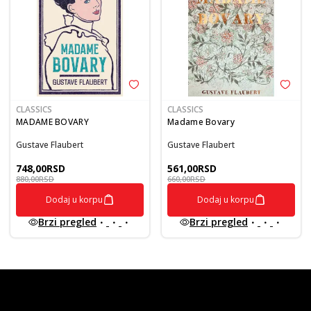
CLASSICS
CLASSICS
MADAME BOVARY
Madame Bovary
Gustave Flaubert
Gustave Flaubert
748,00
RSD
561,00
RSD
880,00
RSD
660,00
RSD
Dodaj u korpu
Dodaj u korpu
Brzi pregled
Brzi pregled
vulkan klub