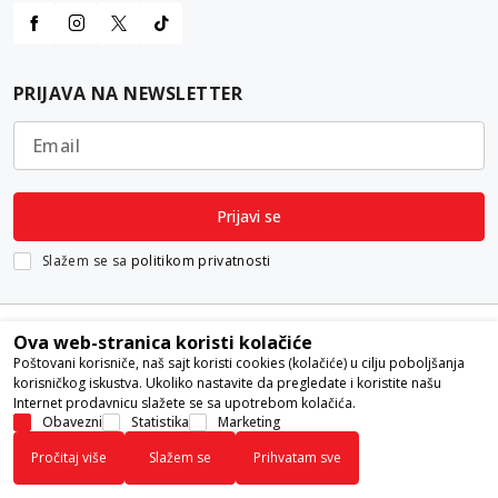
PRIJAVA NA NEWSLETTER
Email
Prijavi se
Slažem se sa
politikom privatnosti
Ova web-stranica koristi kolačiće
Poštovani korisniče, naš sajt koristi cookies (kolačiće) u cilju poboljšanja
korisničkog iskustva. Ukoliko nastavite da pregledate i koristite našu
Internet prodavnicu slažete se sa upotrebom kolačića.
Nastojimo da budemo što precizniji u opisu proizvoda, prikazu slika i
Obavezni
Statistika
Marketing
samih cena, ali ne možemo garantovati da su sve informacije kompletne i
Pročitaj više
Slažem se
Prihvatam sve
bez grešaka. Svi artikli prikazani na sajtu su deo naše ponude i ne
podrazumeva da su dostupni u svakom trenutku.