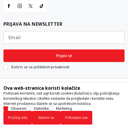
PRIJAVA NA NEWSLETTER
Email
Prijavi se
Slažem se sa
politikom privatnosti
Ova web-stranica koristi kolačiće
Poštovani korisniče, naš sajt koristi cookies (kolačiće) u cilju poboljšanja
korisničkog iskustva. Ukoliko nastavite da pregledate i koristite našu
Internet prodavnicu slažete se sa upotrebom kolačića.
Nastojimo da budemo što precizniji u opisu proizvoda, prikazu slika i
Obavezni
Statistika
Marketing
samih cena, ali ne možemo garantovati da su sve informacije kompletne i
Pročitaj više
Slažem se
Prihvatam sve
bez grešaka. Svi artikli prikazani na sajtu su deo naše ponude i ne
podrazumeva da su dostupni u svakom trenutku.