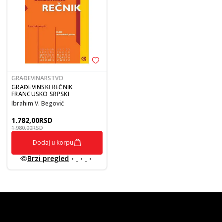
GRAĐEVINARSTVO
GRAĐEVINSKI REČNIK
FRANCUSKO SRPSKI
Ibrahim V. Begović
1.782,00
RSD
1.980,00
RSD
Dodaj u korpu
Brzi pregled
vulkan klub