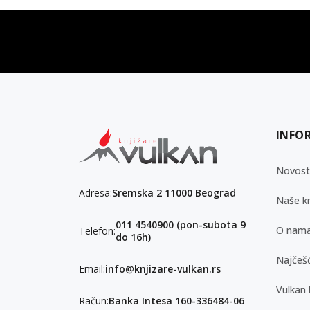
vulkan klub
Vulkanova Klub članska karta
INFO
Novost
Adresa:
Sremska 2 11000 Beograd
Naše kn
011 4540900 (pon-subota 9
O nam
Telefon:
do 16h)
Najčešć
Email:
info@knjizare-vulkan.rs
Vulkan 
Račun:
Banka Intesa 160-336484-06