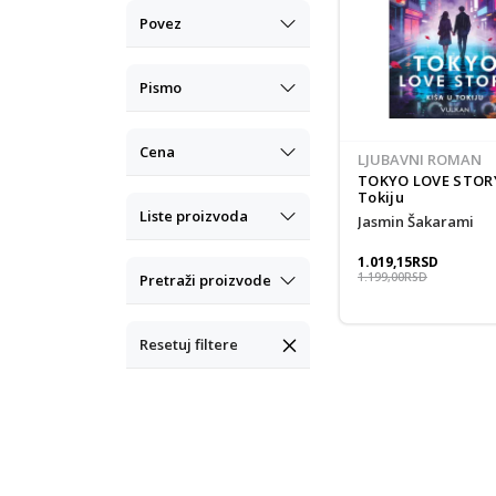
Povez
Pismo
Cena
LJUBAVNI ROMAN
TOKYO LOVE STORY
Tokiju
Liste proizvoda
Jasmin Šakarami
1.019,15
RSD
1.199,00
RSD
Pretraži proizvode
Resetuj filtere