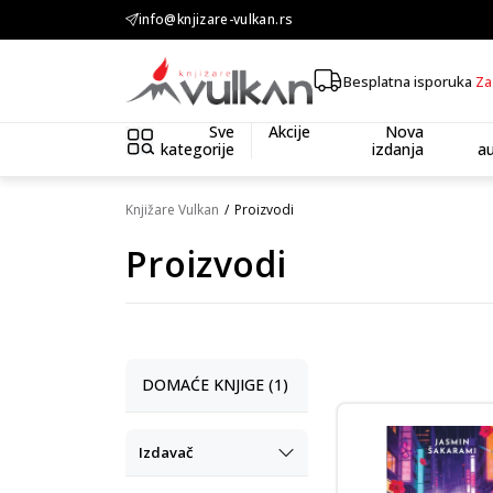
KOLIČINSKI POPUST ::: Dodatnih 10% na tri kupljena artikla
info@knjizare-vulkan.rs
Besplatna isporuka
Za
Sve
Akcije
Nova
kategorije
izdanja
au
Knjižare Vulkan
Proizvodi
Proizvodi
DOMAĆE KNJIGE (1)
Izdavač