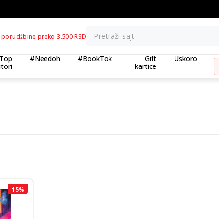
BESPLATNA ISPORUKA za porudžbine preko 3.500,0
Pretraži sajt
 porudžbine preko 3.500 RSD
Top
#Needoh
#BookTok
Gift
Uskoro
tori
kartice
15
%