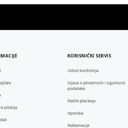
gift kartica
besplatna isporuka
Poklon kartica za svaku priliku
Za porudžbine preko 3.50
RMACIJE
KORISNIČKI SERVIS
i
Uslovi korišćenja
jižare
Izjava o privatnosti i sigurnosti
podataka
a
Načini plaćanja
a pitanja
Isporuka
klub
Reklamacije