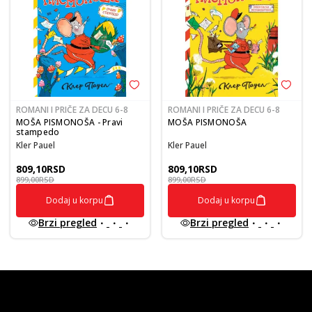
ROMANI I PRIČE ZA DECU 6-8
ROMANI I PRIČE ZA DECU 6-8
MOŠA PISMONOŠA - Pravi
MOŠA PISMONOŠA
stampedo
Kler Pauel
Kler Pauel
809,10
RSD
809,10
RSD
899,00
RSD
899,00
RSD
Dodaj u korpu
Dodaj u korpu
Brzi pregled
Brzi pregled
vulkan klub