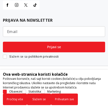
PRIJAVA NA NEWSLETTER
Email
Prijavi se
Slažem se sa
politikom privatnosti
Ova web-stranica koristi kolačiće
Poštovani korisniče, naš sajt koristi cookies (kolačiće) u cilju poboljšanja
korisničkog iskustva. Ukoliko nastavite da pregledate i koristite našu
Internet prodavnicu slažete se sa upotrebom kolačića.
Nastojimo da budemo što precizniji u opisu proizvoda, prikazu slika i
Obavezni
Statistika
Marketing
samih cena, ali ne možemo garantovati da su sve informacije kompletne i
Pročitaj više
Slažem se
Prihvatam sve
bez grešaka. Svi artikli prikazani na sajtu su deo naše ponude i ne
podrazumeva da su dostupni u svakom trenutku.