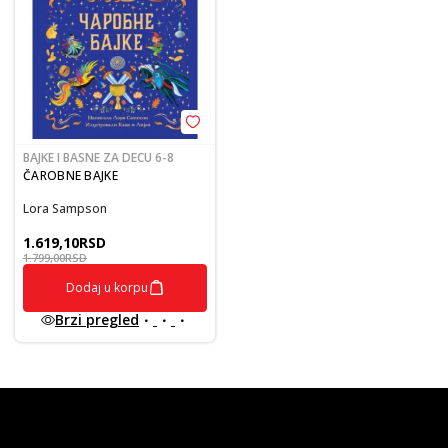
BAJKE I BASNE ZA DECU 6-8
ČAROBNE BAJKE
Lora Sampson
1.619,10
RSD
1.799,00
RSD
Dodaj u korpu
Brzi pregled
vulkan klub