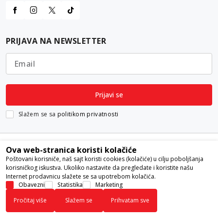
PRIJAVA NA NEWSLETTER
Email
Prijavi se
Slažem se sa
politikom privatnosti
Ova web-stranica koristi kolačiće
Poštovani korisniče, naš sajt koristi cookies (kolačiće) u cilju poboljšanja
korisničkog iskustva. Ukoliko nastavite da pregledate i koristite našu
Internet prodavnicu slažete se sa upotrebom kolačića.
Nastojimo da budemo što precizniji u opisu proizvoda, prikazu slika i
Obavezni
Statistika
Marketing
samih cena, ali ne možemo garantovati da su sve informacije kompletne i
Pročitaj više
Slažem se
Prihvatam sve
bez grešaka. Svi artikli prikazani na sajtu su deo naše ponude i ne
podrazumeva da su dostupni u svakom trenutku.