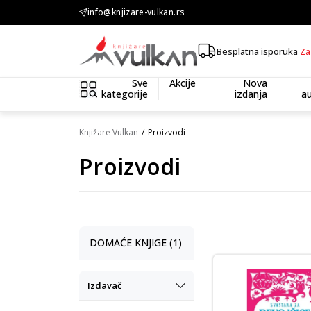
KOLIČINSKI POPUST ::: Dodatnih 10% na tri kupljena artikla
info@knjizare-vulkan.rs
Besplatna isporuka
Za
Sve
Akcije
Nova
kategorije
izdanja
au
Knjižare Vulkan
Proizvodi
Proizvodi
DOMAĆE KNJIGE (1)
Izdavač