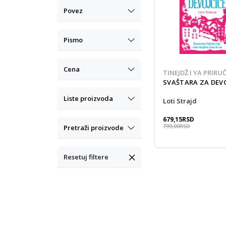
Povez
Pismo
Cena
TINEJDŽ I YA PRIRU
SVAŠTARA ZA DEVO
Liste proizvoda
Loti Strajd
679,15
RSD
799,00
RSD
Pretraži proizvode
Resetuj filtere