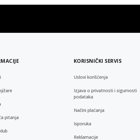
gift kartica
besplatna isporuka
Poklon kartica za svaku priliku
Za porudžbine preko 3.50
RMACIJE
KORISNIČKI SERVIS
i
Uslovi korišćenja
jižare
Izjava o privatnosti i sigurnosti
podataka
a
Načini plaćanja
a pitanja
Isporuka
klub
Reklamacije