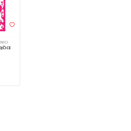
ČNICI
JČICE