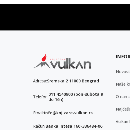
vulkan klub
Vulkanova Klub članska karta
INFO
Novost
Adresa:
Sremska 2 11000 Beograd
Naše kn
011 4540900 (pon-subota 9
O nam
Telefon:
do 16h)
Najčešć
Email:
info@knjizare-vulkan.rs
Vulkan 
Račun:
Banka Intesa 160-336484-06