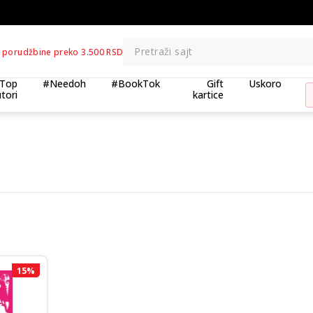
BESPLATNA ISPORUKA za porudžbine preko 3.500,0
Pretraži sajt
 porudžbine preko 3.500 RSD
Top
#Needoh
#BookTok
Gift
Uskoro
tori
kartice
15
%