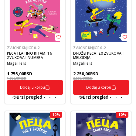
ZVUČNE KNJIGE 0-2
ZVUČNE KNJIGE 0-2
PECA I LATINO RITAM: 16
DI-DŽEJ PECA: 20 ZVUKOVA I
ZVUKOVA I NUMERA
MELODIJA
Magali le Iš
Magali le Iš
1.755,00
RSD
2.250,00
RSD
1.950,00
RSD
2.500,00
RSD
Dodaj u korpu
Dodaj u korpu
Brzi pregled
Brzi pregled
10
%
10
%