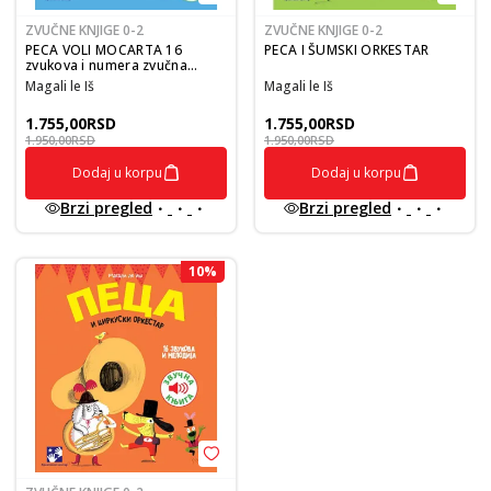
ZVUČNE KNJIGE 0-2
ZVUČNE KNJIGE 0-2
PECA VOLI MOCARTA 16
PECA I ŠUMSKI ORKESTAR
zvukova i numera zvučna
knjiga
Magali le Iš
Magali le Iš
1.755,00
RSD
1.755,00
RSD
1.950,00
RSD
1.950,00
RSD
Dodaj u korpu
Dodaj u korpu
Brzi pregled
Brzi pregled
10
%