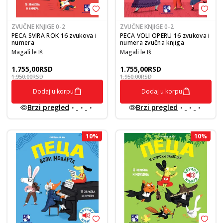
ZVUČNE KNJIGE 0-2
ZVUČNE KNJIGE 0-2
PECA SVIRA ROK 16 zvukova i
PECA VOLI OPERU 16 zvukova i
numera
numera zvučna knjiga
Magali le Iš
Magali le Iš
1.755,00
RSD
1.755,00
RSD
1.950,00
RSD
1.950,00
RSD
Dodaj u korpu
Dodaj u korpu
Brzi pregled
Brzi pregled
10
%
10
%