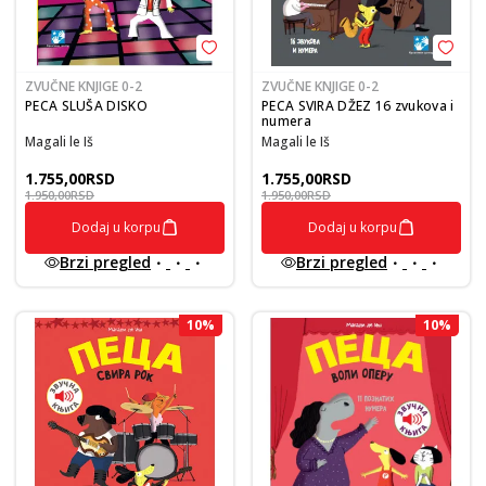
ZVUČNE KNJIGE 0-2
ZVUČNE KNJIGE 0-2
PECA SLUŠA DISKO
PECA SVIRA DŽEZ 16 zvukova i
numera
Magali le Iš
Magali le Iš
1.755,00
RSD
1.755,00
RSD
1.950,00
RSD
1.950,00
RSD
Dodaj u korpu
Dodaj u korpu
Brzi pregled
Brzi pregled
10
%
10
%