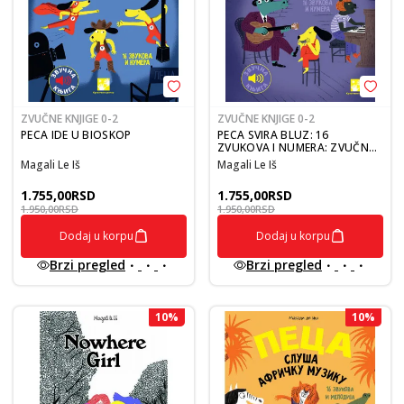
ZVUČNE KNJIGE 0-2
ZVUČNE KNJIGE 0-2
PECA IDE U BIOSKOP
PECA SVIRA BLUZ: 16
ZVUKOVA I NUMERA: ZVUČNA
KNJIGA
Magali Le Iš
Magali Le Iš
1.755,00
RSD
1.755,00
RSD
1.950,00
RSD
1.950,00
RSD
Dodaj u korpu
Dodaj u korpu
Brzi pregled
Brzi pregled
10
%
10
%