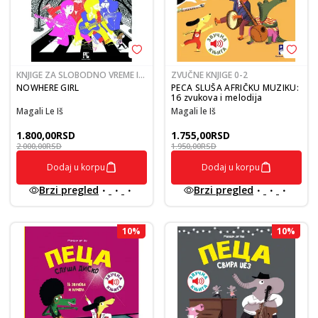
KNJIGE ZA SLOBODNO VREME I
ZVUČNE KNJIGE 0-2
RAZONODU 9-12
NOWHERE GIRL
PECA SLUŠA AFRIČKU MUZIKU:
16 zvukova i melodija
Magali Le Iš
Magali le Iš
1.800,00
RSD
1.755,00
RSD
2.000,00
RSD
1.950,00
RSD
Dodaj u korpu
Dodaj u korpu
Brzi pregled
Brzi pregled
10
%
10
%