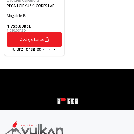
ZVUČNE KNJIGE 0-2
PECA I CIRKUSKI ORKESTAR
Magali le Iš
1.755,00
RSD
1.950,00
RSD
Dodaj u korpu
Brzi pregled
vulkan klub
Vulkanova Klub članska karta
1
2
3
4