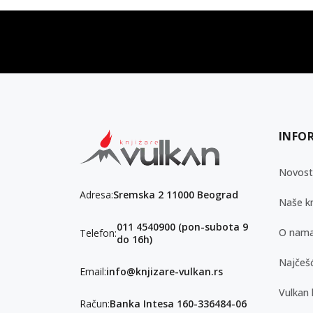
vulkan klub
Vulkanova Klub članska karta
INFO
Novost
Adresa:
Sremska 2 11000 Beograd
Naše kn
011 4540900 (pon-subota 9
O nam
Telefon:
do 16h)
Najčešć
Email:
info@knjizare-vulkan.rs
Vulkan 
Račun:
Banka Intesa 160-336484-06