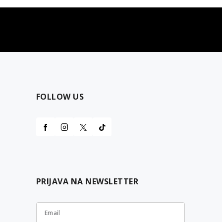
najčešća pitanja
 sa
0 dinara
Kontaktirajte nas za pomoć
FOLLOW US
PRIJAVA NA NEWSLETTER
Email