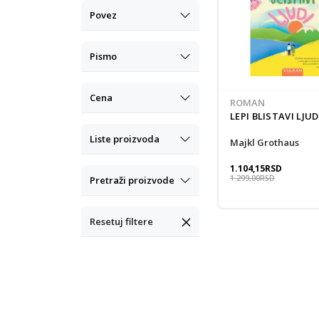
Povez
Pismo
Cena
ROMAN
LEPI BLISTAVI LJUD
Liste proizvoda
Majkl Grothaus
1.104,15
RSD
1.299,00
RSD
Pretraži proizvode
Resetuj filtere
New
Pri
pro
Un