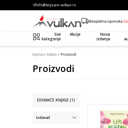
KOLIČINSKI POPUST ::: Dodatnih 10% na tri kupljena artikla
info@knjizare-vulkan.rs
Besplatna isporuka
Za
Sve
Akcije
Nova
kategorije
izdanja
au
Knjižare Vulkan
Proizvodi
Proizvodi
DOMAĆE KNJIGE (1)
Izdavač