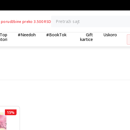
BESPLATNA ISPORUKA za porudžbine preko 3.500,00 din
Pretraži sajt
 porudžbine preko 3.500 RSD
Top
#Needoh
#BookTok
Gift
Uskoro
tori
kartice
15
%