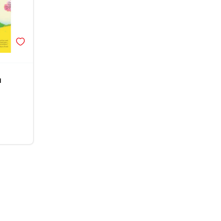
I
sletter prijava
javite se na newsletter i budite u toku sa najnovijim kolekcijama,
mocijama i događajima.
esite Vašu e‑mail adresu da biste se prijavili na newsletter.