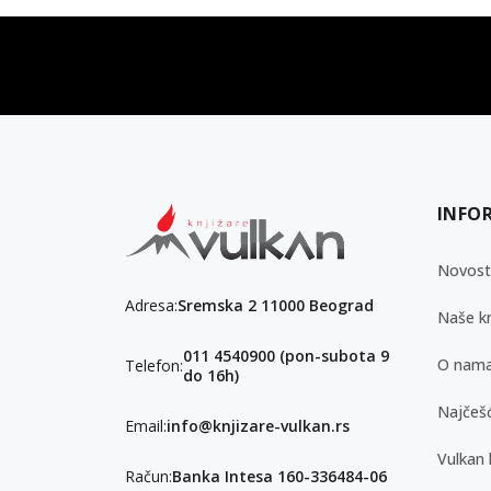
vulkan klub
Vulkanova Klub članska karta
INFO
Novost
Adresa:
Sremska 2 11000 Beograd
Naše kn
011 4540900 (pon-subota 9
O nam
Telefon:
do 16h)
Najčešć
Email:
info@knjizare-vulkan.rs
Vulkan 
Račun:
Banka Intesa 160-336484-06