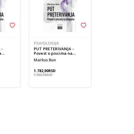
PSIHOLOGIJA
 -
PUT PRETERIVANJA -
a
Povest o piscima na
vez
drogama meki povez
Markus Bun
1.782,00
RSD
1.980,00
RSD