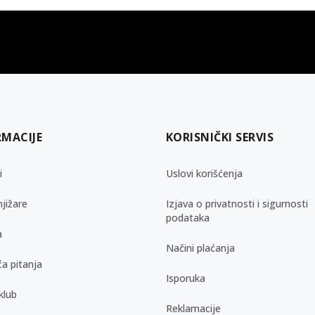
gift kartica
besplatna isporuka
Poklon kartica za svaku priliku
Za porudžbine preko 3.50
RMACIJE
KORISNIČKI SERVIS
i
Uslovi korišćenja
jižare
Izjava o privatnosti i sigurnosti
podataka
a
Načini plaćanja
a pitanja
Isporuka
klub
Reklamacije