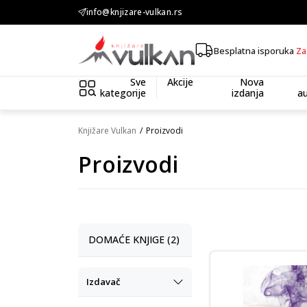
KOLIČINSKI POPUST ::: Dodatnih 10% na tri kupljena artikla
info@knjizare-vulkan.rs
Besplatna isporuka
Za
Sve
Akcije
Nova
kategorije
izdanja
au
Knjižare Vulkan
Proizvodi
Proizvodi
DOMAĆE KNJIGE (2)
Izdavač