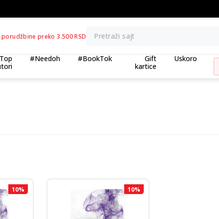
BESPLATNA ISPORUKA za porudžbine preko 3.500,0
Pretraži sajt
 porudžbine preko 3.500 RSD
Top
#Needoh
#BookTok
Gift
Uskoro
tori
kartice
10
%
10
%