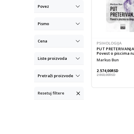
Povez
Pismo
Cena
PSIHOLOGIJA
PUT PRETERIVANJA
Povest o piscima n
drogama tvrdi po
Liste proizvoda
Markus Bun
2.574,00
RSD
2.860,00
RSD
Pretraži proizvode
Resetuj filtere