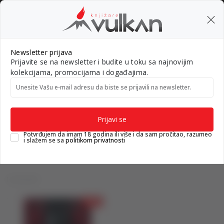
ATNA ISPORUKA za porudžbine preko 3.500,00 din
0
0
Pretraži sajt
Newsletter prijava
Prijavite se na newsletter i budite u toku sa najnovijim
Nova izdanja
Top autori
#Needoh
#BookTok
Gift k
kolekcijama, promocijama i događajima.
Unesite Vašu e‑mail adresu da biste se prijavili na newsletter.
Knjižare Vulkan
Proizvodi
Proizvodi
Prijavi se
Potvrđujem da imam 18 godina ili više i da sam pročitao, razumeo
i slažem se sa
politikom privatnosti
1 proizvodi
15
%