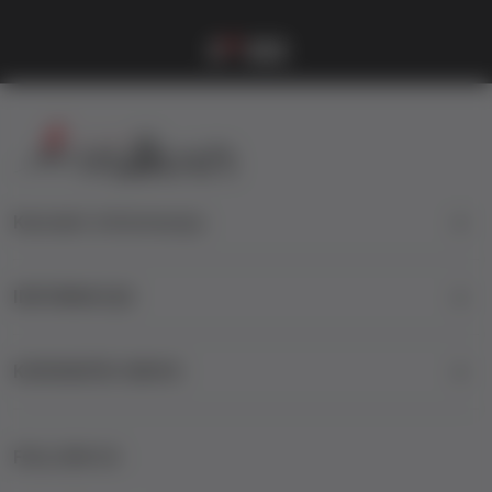
Vulkanova Klub članska karta
1
2
3
4
Kontakt informacije
INFORMACIJE
KORISNIČKI SERVIS
FOLLOW US