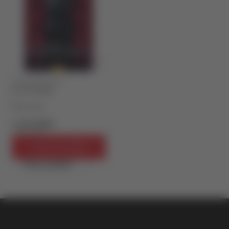
TRILERI/MISTERIJE
NA KOLENIMA
Mats Olson
1.019,15
RSD
1.199,00
RSD
Dodaj u korpu
Brzi pregled
vulkan klub