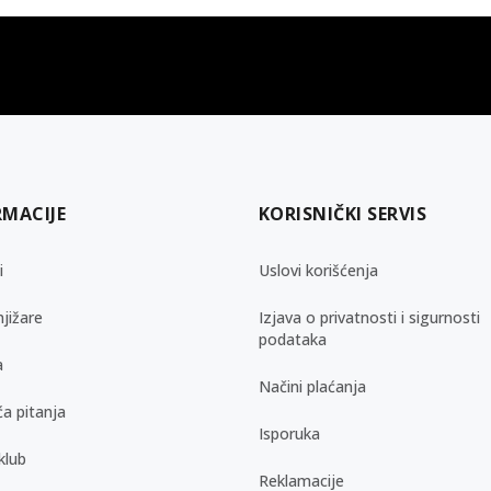
gift kartica
besplatna isporuka
Poklon kartica za svaku priliku
Za porudžbine preko 3.50
RMACIJE
KORISNIČKI SERVIS
i
Uslovi korišćenja
jižare
Izjava o privatnosti i sigurnosti
podataka
a
Načini plaćanja
a pitanja
Isporuka
klub
Reklamacije