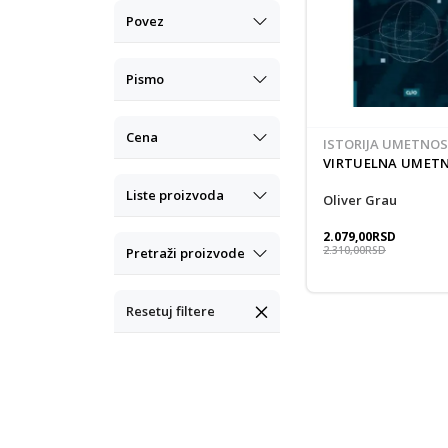
Povez
Pismo
Cena
ISTORIJA UMETNOS
VIRTUELNA UMET
Liste proizvoda
Oliver Grau
2.079,00
RSD
2.310,00
RSD
Pretraži proizvode
Resetuj filtere