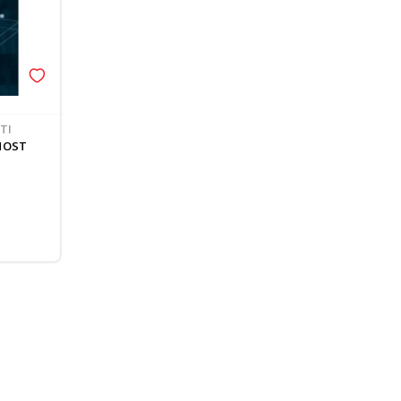
TI
NOST