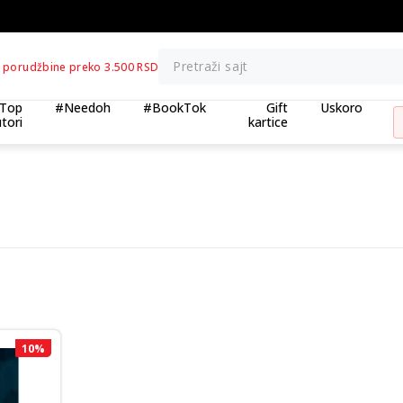
BESPLATNA ISPORUKA za porudžbine preko 3.500,00 din
Pretraži sajt
 porudžbine preko 3.500 RSD
Top
#Needoh
#BookTok
Gift
Uskoro
tori
kartice
10
%