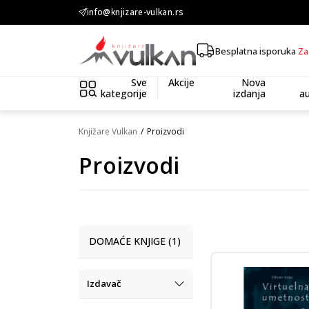
KOLIČINSKI POPUST ::: Dodatnih 10% na tri kupljena artikla
info@knjizare-vulkan.rs
Besplatna isporuka
Za
Sve
Akcije
Nova
kategorije
izdanja
au
Knjižare Vulkan
Proizvodi
Proizvodi
DOMAĆE KNJIGE (1)
Izdavač