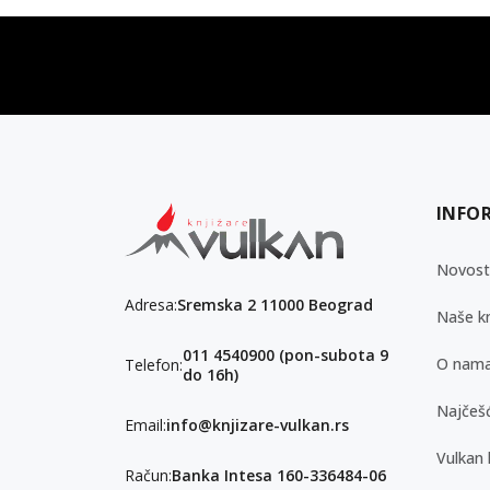
vulkan klub
Vulkanova Klub članska karta
INFO
Novost
Adresa:
Sremska 2 11000 Beograd
Naše kn
011 4540900 (pon-subota 9
O nam
Telefon:
do 16h)
Najčešć
Email:
info@knjizare-vulkan.rs
Vulkan 
Račun:
Banka Intesa 160-336484-06