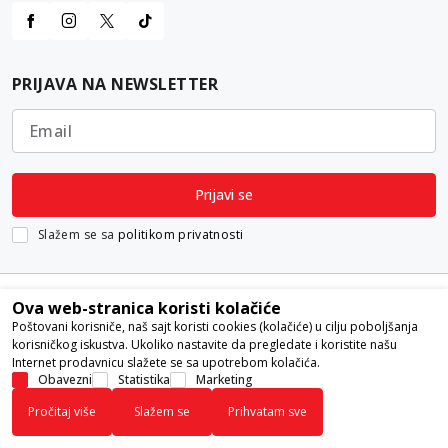
PRIJAVA NA NEWSLETTER
Email
Prijavi se
Slažem se sa
politikom privatnosti
Ova web-stranica koristi kolačiće
Poštovani korisniče, naš sajt koristi cookies (kolačiće) u cilju poboljšanja
korisničkog iskustva. Ukoliko nastavite da pregledate i koristite našu
Internet prodavnicu slažete se sa upotrebom kolačića.
Nastojimo da budemo što precizniji u opisu proizvoda, prikazu slika i
Obavezni
Statistika
Marketing
samih cena, ali ne možemo garantovati da su sve informacije kompletne i
Pročitaj više
Slažem se
Prihvatam sve
bez grešaka. Svi artikli prikazani na sajtu su deo naše ponude i ne
podrazumeva da su dostupni u svakom trenutku.