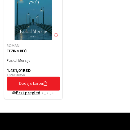
ROMAN
TEŽINA REČI
Paskal Mersije
1.431,01
RSD
1.590,00
RSD
Dodaj u korpu
Brzi pregled
vulkan klub