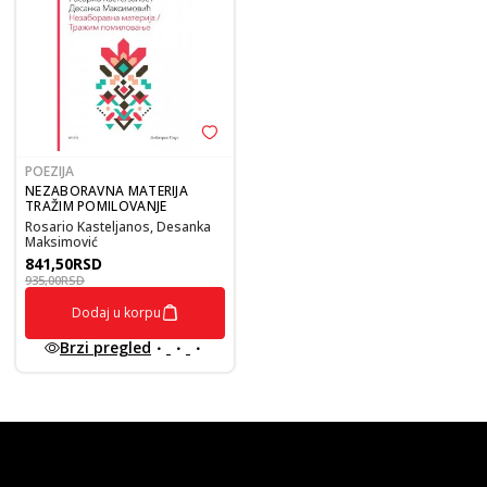
POEZIJA
NEZABORAVNA MATERIJA
TRAŽIM POMILOVANJE
Rosario Kasteljanos, Desanka
Maksimović
841,50
RSD
935,00
RSD
Dodaj u korpu
Brzi pregled
vulkan klub