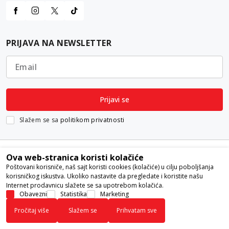
PRIJAVA NA NEWSLETTER
Email
Prijavi se
Slažem se sa
politikom privatnosti
Ova web-stranica koristi kolačiće
Poštovani korisniče, naš sajt koristi cookies (kolačiće) u cilju poboljšanja
korisničkog iskustva. Ukoliko nastavite da pregledate i koristite našu
Internet prodavnicu slažete se sa upotrebom kolačića.
Nastojimo da budemo što precizniji u opisu proizvoda, prikazu slika i
Obavezni
Statistika
Marketing
samih cena, ali ne možemo garantovati da su sve informacije kompletne i
Pročitaj više
Slažem se
Prihvatam sve
bez grešaka. Svi artikli prikazani na sajtu su deo naše ponude i ne
podrazumeva da su dostupni u svakom trenutku.