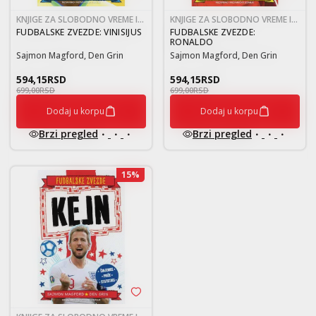
KNJIGE ZA SLOBODNO VREME I
KNJIGE ZA SLOBODNO VREME I
RAZONODU 9-12
RAZONODU 9-12
FUDBALSKE ZVEZDE: VINISIJUS
FUDBALSKE ZVEZDE:
RONALDO
Sajmon Magford, Den Grin
Sajmon Magford, Den Grin
594,15
RSD
594,15
RSD
699,00
RSD
699,00
RSD
Dodaj u korpu
Dodaj u korpu
Brzi pregled
Brzi pregled
15
%