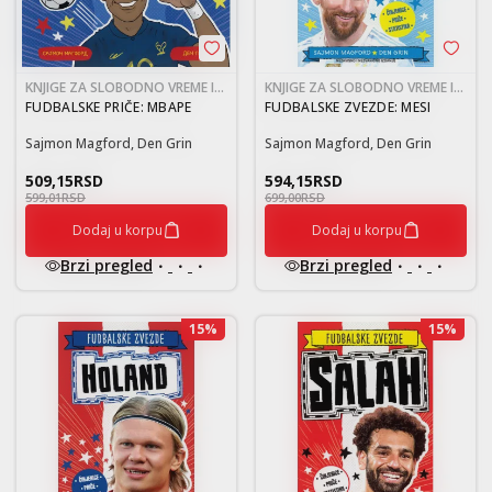
KNJIGE ZA SLOBODNO VREME I
KNJIGE ZA SLOBODNO VREME I
RAZONODU 9-12
RAZONODU 9-12
FUDBALSKE PRIČE: MBAPE
FUDBALSKE ZVEZDE: MESI
Sajmon Magford, Den Grin
Sajmon Magford, Den Grin
509,15
RSD
594,15
RSD
599,01
RSD
699,00
RSD
Dodaj u korpu
Dodaj u korpu
Brzi pregled
Brzi pregled
15
%
15
%