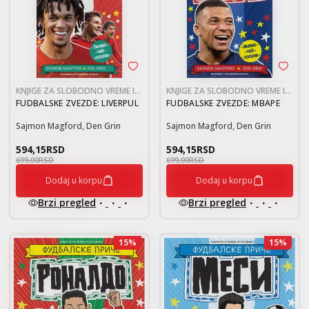
KNJIGE ZA SLOBODNO VREME I
KNJIGE ZA SLOBODNO VREME I
RAZONODU 9-12
RAZONODU 9-12
FUDBALSKE ZVEZDE: LIVERPUL
FUDBALSKE ZVEZDE: MBAPE
Sajmon Magford, Den Grin
Sajmon Magford, Den Grin
594,15
RSD
594,15
RSD
699,00
RSD
699,00
RSD
Dodaj u korpu
Dodaj u korpu
Brzi pregled
Brzi pregled
15
%
15
%