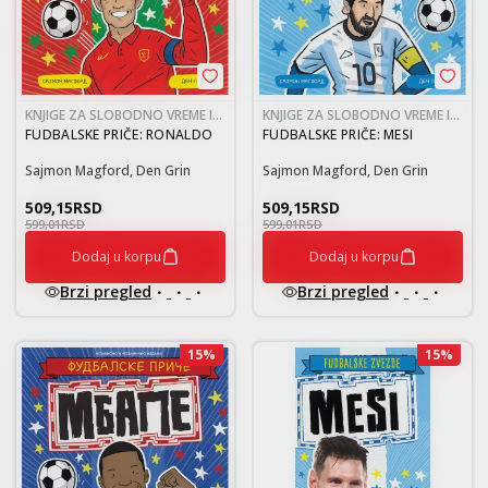
KNJIGE ZA SLOBODNO VREME I
KNJIGE ZA SLOBODNO VREME I
RAZONODU 9-12
RAZONODU 9-12
FUDBALSKE PRIČE: RONALDO
FUDBALSKE PRIČE: MESI
Sajmon Magford, Den Grin
Sajmon Magford, Den Grin
509,15
RSD
509,15
RSD
599,01
RSD
599,01
RSD
Dodaj u korpu
Dodaj u korpu
Brzi pregled
Brzi pregled
15
%
15
%