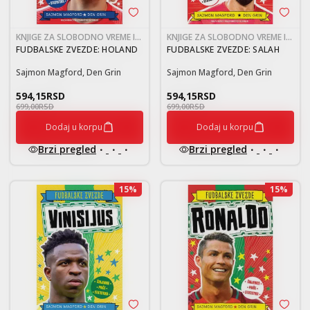
KNJIGE ZA SLOBODNO VREME I
KNJIGE ZA SLOBODNO VREME I
RAZONODU 9-12
RAZONODU 9-12
FUDBALSKE ZVEZDE: HOLAND
FUDBALSKE ZVEZDE: SALAH
Sajmon Magford, Den Grin
Sajmon Magford, Den Grin
594,15
RSD
594,15
RSD
699,00
RSD
699,00
RSD
Dodaj u korpu
Dodaj u korpu
Brzi pregled
Brzi pregled
15
%
15
%