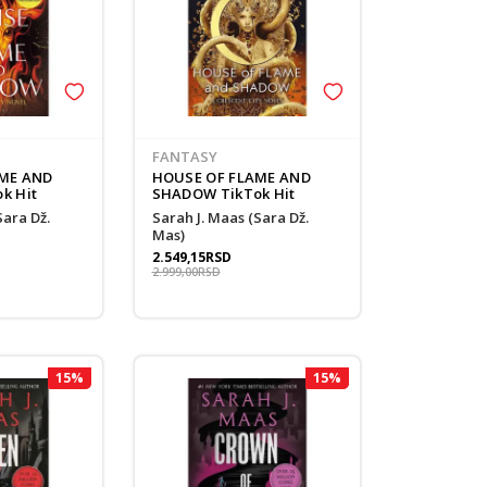
FANTASY
ME AND
HOUSE OF FLAME AND
k Hit
SHADOW TikTok Hit
Sarah J. Maas (Sara Dž.
Mas)
2.549,15
RSD
2.999,00
RSD
15
%
15
%