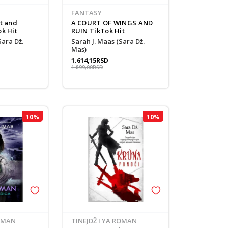
FANTASY
st and
A COURT OF WINGS AND
ok Hit
RUIN TikTok Hit
Sarah J. Maas (Sara Dž.
Mas)
1.614,15
RSD
1.899,00
RSD
10
%
10
%
ROMAN
TINEJDŽ I YA ROMAN