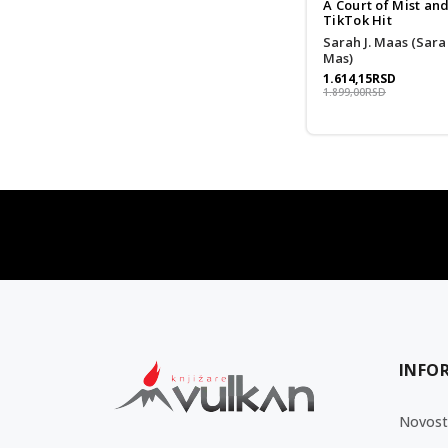
A Court of Mist an
TikTok Hit
Sarah J. Maas (Sara Dž.
Mas)
1.614,15
RSD
1.899,00
RSD
vulkan klub
Vulkanova Klub članska karta
INFO
Novost