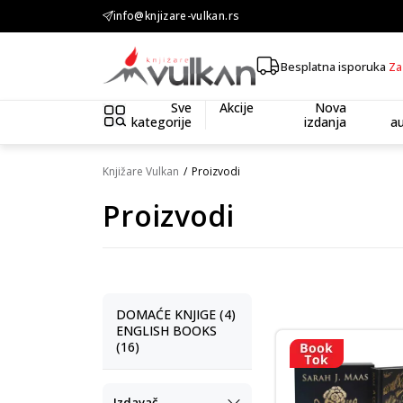
KOLIČINSKI POPUST ::: Dodatnih 10% na tri kupljena artikla
info@knjizare-vulkan.rs
Besplatna isporuka
Za
Sve
Akcije
Nova
kategorije
izdanja
au
Knjižare Vulkan
Proizvodi
Proizvodi
DOMAĆE KNJIGE (4)
ENGLISH BOOKS
(16)
Izdavač