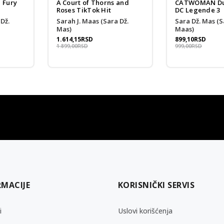
d Fury
A Court of Thorns and
CATWOMAN Du
Roses TikTok Hit
DC Legende 3
Sarah J. Maas (Sara Dž.
Sara Dž. Mas (Sarah J.
Mas)
Maas)
1.614,15
RSD
899,10
RSD
1.899,00
RSD
999,00
RSD
gift kartica
besplatna isporuka
Poklon kartica za svaku priliku
Za porudžbine preko 3.50
RMACIJE
KORISNIČKI SERVIS
i
Uslovi korišćenja