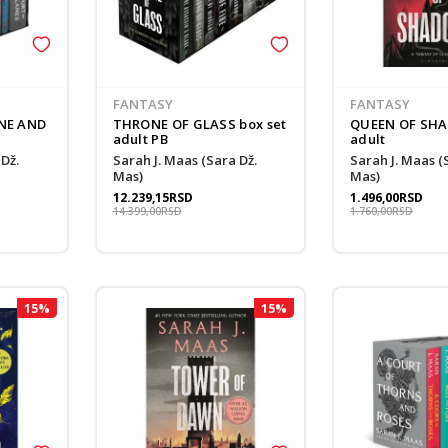
FANTASY
FANTASY
NE AND
THRONE OF GLASS box set
QUEEN OF SH
adult PB
adult
Sarah J. Maas (Sara Dž.
Sarah J. Maas (Sara Dž.
Mas)
Mas)
12.239,15
RSD
1.496,00
RSD
14.399,00
RSD
1.760,00
RSD
15
%
15
%