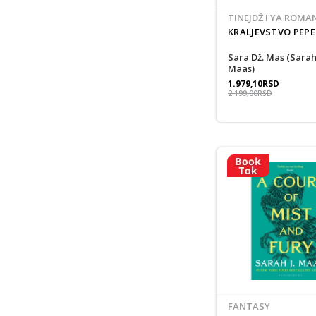
TINEJDŽ I YA ROMA
KRALJEVSTVO PEPE
Sara Dž. Mas (Sarah J.
Maas)
1.979,10
RSD
2.199,00
RSD
FANTASY