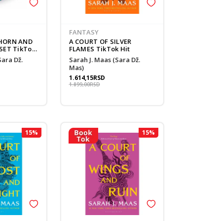
FANTASY
THORN AND
A COURT OF SILVER
SET TikTok
FLAMES TikTok Hit
Sarah J. Maas (Sara Dž.
Mas)
1.614,15
RSD
1.899,00
RSD
15
%
15
%
 sa