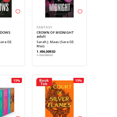
FANTASY
ADOWS
CROWN OF MIDNIGHT
adult
Sarah J. Maas (Sara Dž.
Mas)
1.496,00
RSD
1.760,00
RSD
15
%
15
%