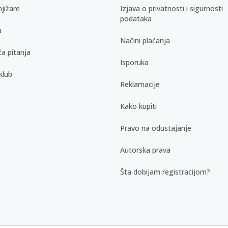
jižare
Izjava o privatnosti i sigurnosti
podataka
a
Načini plaćanja
a pitanja
Isporuka
klub
Reklamacije
Kako kupiti
Pravo na odustajanje
Autorska prava
Šta dobijam registracijom?