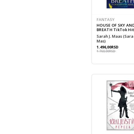
FANTASY
HOUSE OF SKY AN
BREATH TikTok Hit
Sarah J. Maas (Sara Dž.
Mas)
1.496,00
RSD
1.760,00
RSD
New
Pri
pro
Un