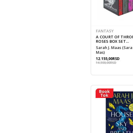
FANTASY
A COURT OF THRO
ROSES BOX SET
HARDCOVER
Sarah J. Maas (Sara Dž.
Mas)
12.155,00
RSD
14.300,00
RSD