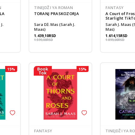
politikom privatnosti
N
TINEJDŽ I YA ROMAN
FANTASY
LA
TORANJ PRASKOZORJA
A Court of Fro
Starlight TikT
Sara Dž. Mas (Sarah J.
Sarah J. Maas (Sara Dž.
Maas)
Mas)
1.439,10
RSD
1.614,15
RSD
1.599,00
RSD
1.899,00
RSD
15
%
15
%
FANTASY
TINEJDŽ I YA 