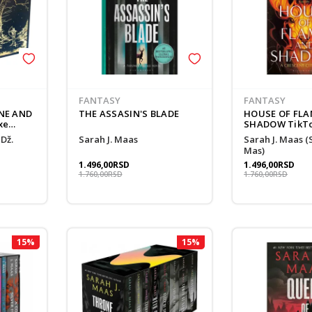
FANTASY
FANTASY
NE AND
THE ASSASIN'S BLADE
HOUSE OF FLA
xe
SHADOW TikTo
kTok Hit
Sarah J. Maas
Sarah J. Maas (Sara Dž.
Mas)
1.496,00
RSD
1.496,00
RSD
1.760,00
RSD
1.760,00
RSD
15
%
15
%