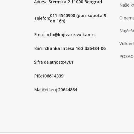
Adresa:
Sremska 2 11000 Beograd
Naše kn
011 4540900 (pon-subota 9
O nam
Telefon:
do 16h)
Najčešć
Email:
info@knjizare-vulkan.rs
Vulkan 
Račun:
Banka Intesa 160-336484-06
POSAO
Šifra delatnosti:
4761
PIB:
106614339
Matični broj:
20644834