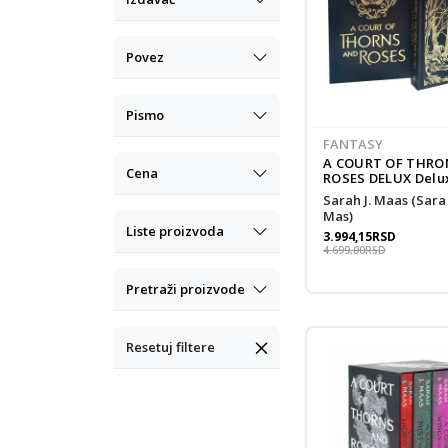
Povez
Pismo
FANTASY
A COURT OF THRO
Cena
ROSES DELUX Delu
Limited Edition Ti
Sarah J. Maas (Sara Dž.
Mas)
Liste proizvoda
3.994,15
RSD
4.699,00
RSD
Pretraži proizvode
Resetuj filtere