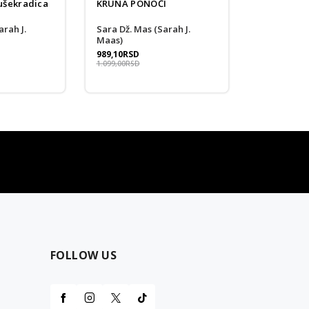
šekradica
KRUNA PONOĆI
Sara Dž. Mas (Sarah J.
Maas)
989,10
RSD
1.099,00
RSD
najčešća pitanja
0 dinara
Kontaktirajte nas za pomoć
FOLLOW US