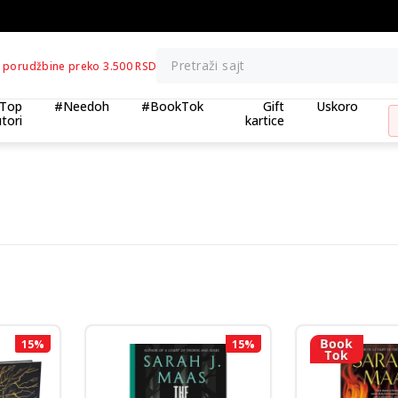
BESPLATNA ISPORUKA za porudžbine preko 3.500,00 din
Pretraži sajt
 porudžbine preko 3.500 RSD
Top
#Needoh
#BookTok
Gift
Uskoro
tori
kartice
15
%
15
%