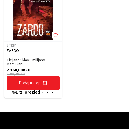
STRIP
ZARDO
Ticijano Sklavi,Emilijano
Mamukari
2.160,00
RSD
2.400,00
RSD
Dodaj u korpu
Brzi pregled
vulkan klub