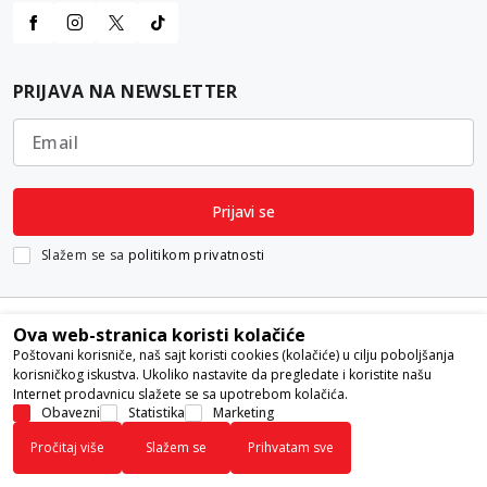
PRIJAVA NA NEWSLETTER
Email
Prijavi se
Slažem se sa
politikom privatnosti
Ova web-stranica koristi kolačiće
Poštovani korisniče, naš sajt koristi cookies (kolačiće) u cilju poboljšanja
korisničkog iskustva. Ukoliko nastavite da pregledate i koristite našu
Internet prodavnicu slažete se sa upotrebom kolačića.
Nastojimo da budemo što precizniji u opisu proizvoda, prikazu slika i
Obavezni
Statistika
Marketing
samih cena, ali ne možemo garantovati da su sve informacije kompletne i
Pročitaj više
Slažem se
Prihvatam sve
bez grešaka. Svi artikli prikazani na sajtu su deo naše ponude i ne
podrazumeva da su dostupni u svakom trenutku.