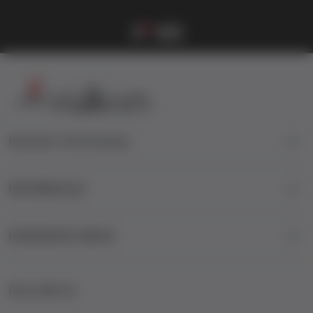
Vulkanova Klub članska karta
1
2
3
4
Kontakt informacije
INFORMACIJE
KORISNIČKI SERVIS
FOLLOW US