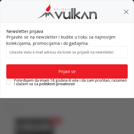
BESPLATNA ISPORUKA za porudžbine preko 3.500,00 din
0
0
Pretraži sajt
Newsletter prijava
Prijavite se na newsletter i budite u toku sa najnovijim
Nova izdanja
Top autori
#Needoh
#BookTok
Gift k
kolekcijama, promocijama i događajima.
Unesite Vašu e‑mail adresu da biste se prijavili na newsletter.
Knjižare Vulkan
Proizvodi
Proizvodi
Prijavi se
Potvrđujem da imam 18 godina ili više i da sam pročitao, razumeo
i slažem se sa
politikom privatnosti
1 proizvodi
10
%