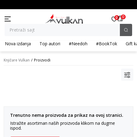
kupljena artikla
BESPLATNA ISPORUKA za porudžbine preko 3.500,0
0
0
Pretraži sajt
Nova izdanja
Top autori
#Needoh
#BookTok
Gift k
Knjižare Vulkan
Proizvodi
Trenutno nema proizvoda za prikaz na ovoj stranici.
Istražite asortiman naših proizvoda klikom na dugme
ispod.