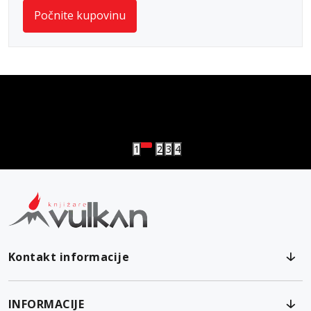
Počnite kupovinu
vulkan klub
Vulkanova Klub članska karta
1
2
3
4
Kontakt informacije
INFORMACIJE