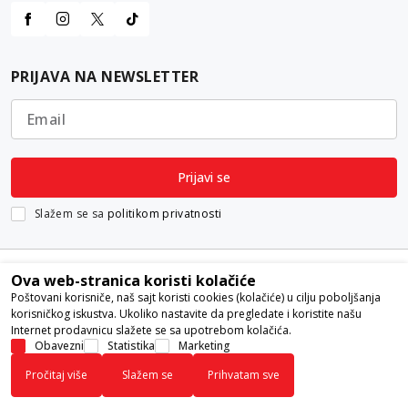
PRIJAVA NA NEWSLETTER
Email
Prijavi se
Slažem se sa
politikom privatnosti
Ova web-stranica koristi kolačiće
Poštovani korisniče, naš sajt koristi cookies (kolačiće) u cilju poboljšanja
korisničkog iskustva. Ukoliko nastavite da pregledate i koristite našu
Internet prodavnicu slažete se sa upotrebom kolačića.
Nastojimo da budemo što precizniji u opisu proizvoda, prikazu slika i
Obavezni
Statistika
Marketing
samih cena, ali ne možemo garantovati da su sve informacije kompletne i
Pročitaj više
Slažem se
Prihvatam sve
bez grešaka. Svi artikli prikazani na sajtu su deo naše ponude i ne
podrazumeva da su dostupni u svakom trenutku.