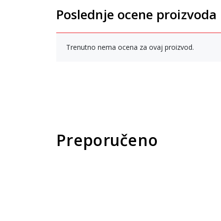
Poslednje ocene proizvoda
Trenutno nema ocena za ovaj proizvod.
Preporučeno
New
Pri
pro
Un