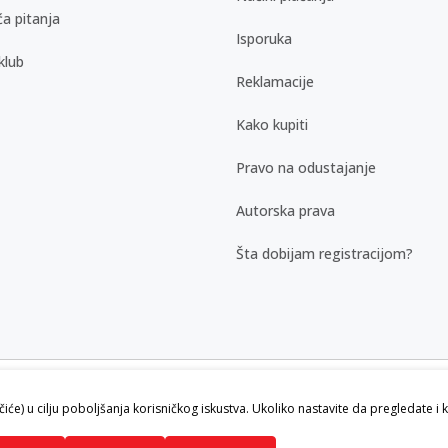
a pitanja
Isporuka
klub
Reklamacije
Kako kupiti
Pravo na odustajanje
Autorska prava
Šta dobijam registracijom?
kazu slika i samih cena, ali ne možemo
ačiće) u cilju poboljšanja korisničkog iskustva. Ukoliko nastavite da pregledate i 
vi artikli prikazani na sajtu su deo naše
ku.