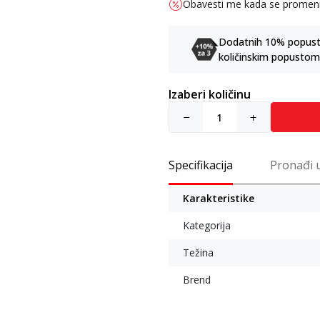
Obavesti me kada se promen
Dodatnih 10% popusta 
količinskim popustom
Izaberi količinu
Specifikacija
Pronađi 
Karakteristike
Kategorija
Težina
Brend