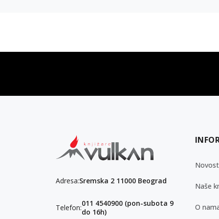
vulkan klub
Vulkanova Klub članska karta
INFO
Novost
Adresa:
Sremska 2 11000 Beograd
Naše kn
011 4540900 (pon-subota 9
O nam
Telefon:
do 16h)