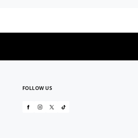
najčešća pitanja
0 dinara
Kontaktirajte nas za pomoć
FOLLOW US