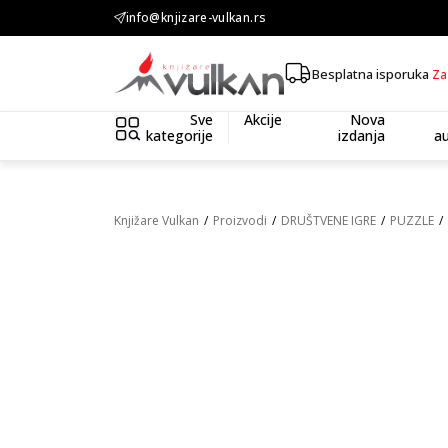
KOLIČINSKI POPUST ::: Dodatnih 10% na tri kupljena artikla
info@knjizare-vulkan.rs
Besplatna isporuka
Za
Sve
Akcije
Nova
kategorije
izdanja
au
Knjižare Vulkan
Proizvodi
DRUŠTVENE IGRE
PUZZLE