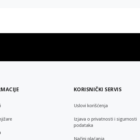
gift kartica
besplatna isporuka
Poklon kartica za svaku priliku
Za porudžbine preko 3.50
RMACIJE
KORISNIČKI SERVIS
i
Uslovi korišćenja
jižare
Izjava o privatnosti i sigurnosti
podataka
a
Načini plaćanja