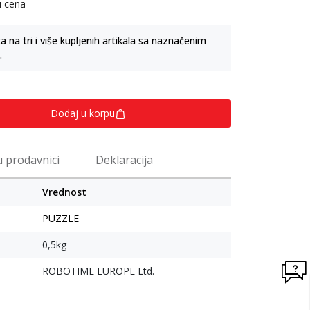
i cena
na tri i više kupljenih artikala sa naznačenim
.
Dodaj u korpu
u prodavnici
Deklaracija
Vrednost
PUZZLE
0,5kg
ROBOTIME EUROPE Ltd.