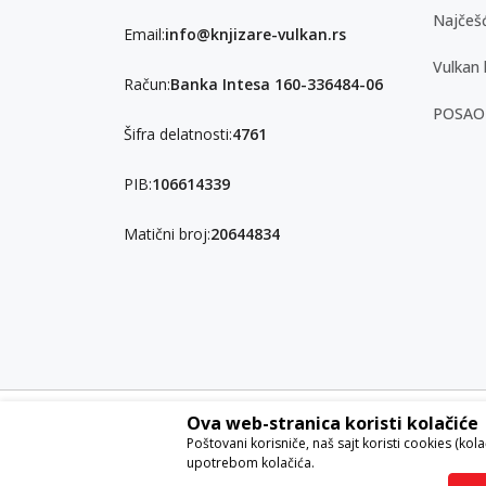
Najčešć
Email:
info@knjizare-vulkan.rs
Vulkan 
Račun:
Banka Intesa 160-336484-06
POSAO
Šifra delatnosti:
4761
PIB:
106614339
Matični broj:
20644834
Ova web-stranica koristi kolačiće
Nastojimo da budemo što precizniji u opisu proizvoda, pri
Poštovani korisniče, naš sajt koristi cookies (kol
garantovati da su sve informacije kompletne i bez grešaka. S
upotrebom kolačića.
ponude i ne podrazumeva da su dostupni u svakom trenut