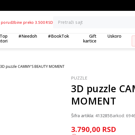
BESPLATNA ISPORUKA za porudžbine preko 3.500,00 din
Pretraži sajt
 porudžbine preko 3.500 RSD
Top
#Needoh
#BookTok
Gift
Uskoro
tori
kartice
3D puzzle CAMMY'S BEAUTY MOMENT
PUZZLE
3D puzzle C
MOMENT
Šifra artikla:
413285
Barkod:
694
3.790,00
RSD