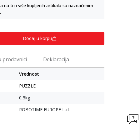
na tri i više kupljenih artikala sa naznačenim
.
Dodaj u korpu
u prodavnici
Deklaracija
Vrednost
PUZZLE
0,5kg
ROBOTIME EUROPE Ltd.