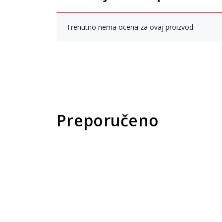
Trenutno nema ocena za ovaj proizvod.
Preporučeno
New
Pri
pro
Un