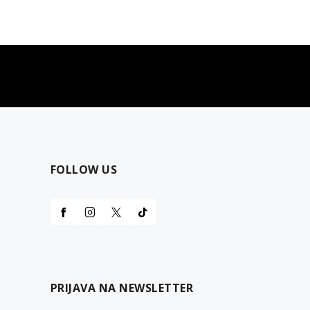
najčešća pitanja
0 dinara
Kontaktirajte nas za pomoć
FOLLOW US
PRIJAVA NA NEWSLETTER