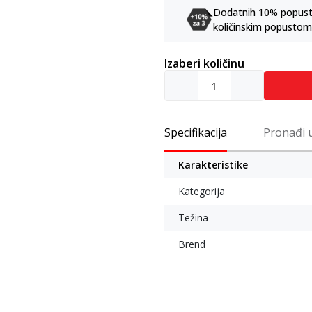
Dodatnih 10% popusta 
količinskim popustom
Izaberi količinu
Specifikacija
Pronađi 
Karakteristike
Kategorija
Težina
Brend