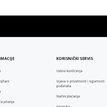
gift kartica
besplatna isporuka
Poklon kartica za svaku priliku
Za porudžbine preko 3.50
RMACIJE
KORISNIČKI SERVIS
i
Uslovi korišćenja
jižare
Izjava o privatnosti i sigurnosti
podataka
a
Načini plaćanja
a pitanja
Isporuka