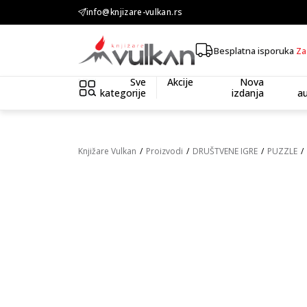
KOLIČINSKI POPUST ::: Dodatnih 10% na tri kupljena artikla
info@knjizare-vulkan.rs
Besplatna isporuka
Za
Sve
Akcije
Nova
kategorije
izdanja
au
Knjižare Vulkan
Proizvodi
DRUŠTVENE IGRE
PUZZLE