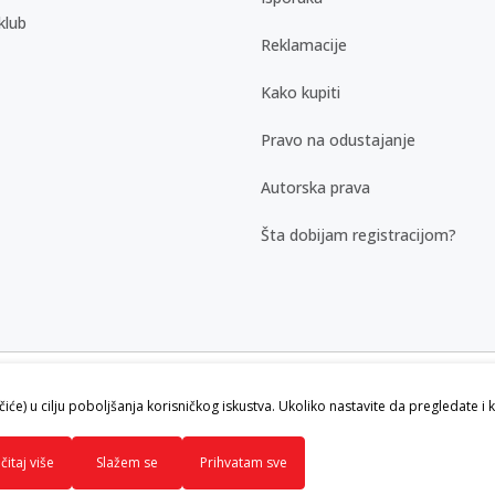
klub
Reklamacije
Kako kupiti
Pravo na odustajanje
Autorska prava
Šta dobijam registracijom?
kazu slika i samih cena, ali ne možemo
ačiće) u cilju poboljšanja korisničkog iskustva. Ukoliko nastavite da pregledate i 
vi artikli prikazani na sajtu su deo naše
ku.
čitaj više
Slažem se
Prihvatam sve
ava zadržana.