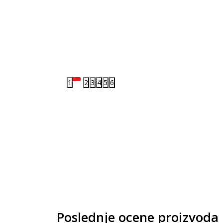
1
2
3
4
5
6
Poslednje ocene proizvoda