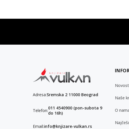
vulkan klub
Vulkanova Klub članska karta
INFO
Novost
Adresa:
Sremska 2 11000 Beograd
Naše kn
011 4540900 (pon-subota 9
O nam
Telefon:
do 16h)
Najčešć
Email:
info@knjizare-vulkan.rs