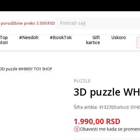
BESPLATNA ISPORUKA za porudžbine preko 3.500,00 din
Pretraži sajt
 porudžbine preko 3.500 RSD
Top
#Needoh
#BookTok
Gift
Uskoro
tori
kartice
3D puzzle WHIMSY TOY SHOP
PUZZLE
3D puzzle W
Šifra artikla:
413276
Barkod:
694
1.990,00
RSD
Obavesti me kada se promen