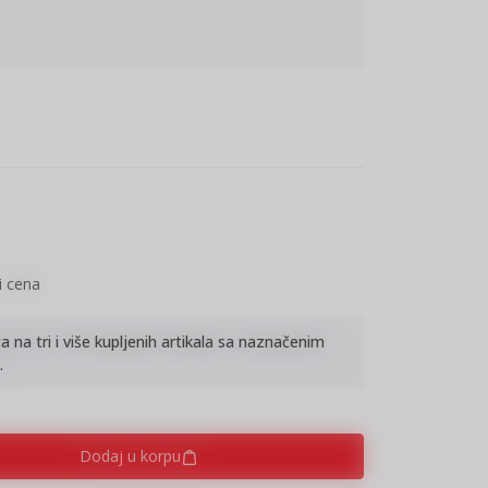
a Sid dobije priliku da postavi na scenu izgubljeni
urga Gregorija Martinesa Sijere, započinje
o jedne od najintrigantnijih književnih misterija 20.
je sačuvala njegova supruga Marija Leharaga,
anoj i hrabroj ženi čije je ime nepravedno
 svet, tako se otkriva i život ispunjen ljubavlju,
itičkim angažmanom i borbom za pravo žena da
njiževnih krugova Madrida i Pariza, preko burnih
rata i nacističke okupacije Francuske, pa sve do
rija Leharaga postaje svedok i učesnik velikih
i cena
iževna misterija i dirljiva priča o ljubavi i
 glas jednoj izuzetnoj ženi čiji je doprinos
na tri i više kupljenih artikala sa naznačenim
.
rne istorijske događaje i fikciju, stvarajući
 stvaralaštvu, nepravdi i hrabrosti da se izborimo
Dodaj u korpu
, snažnih ženskih likova i priča zasnovanih na
a žena predstavlja nezaboravno književno