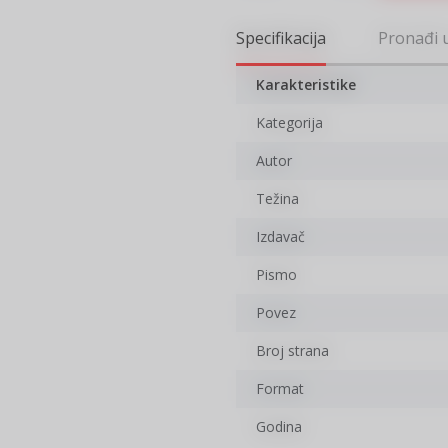
putovanje kroz jedno od najuzbud
Specifikacija
Pronađi 
Karakteristike
Kategorija
Autor
Težina
Izdavač
Pismo
Povez
Broj strana
Format
Godina