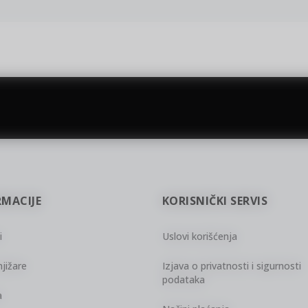
gift kartica
besplatna isporuka
Poklon kartica za svaku priliku
Za porudžbine preko 3.50
RMACIJE
KORISNIČKI SERVIS
i
Uslovi korišćenja
jižare
Izjava o privatnosti i sigurnosti
podataka
a