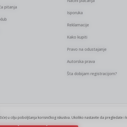
Načini plaćanja
a pitanja
Isporuka
klub
Reklamacije
Kako kupiti
Pravo na odustajanje
Autorska prava
Šta dobijam registracijom?
kazu slika i samih cena, ali ne možemo
ačiće) u cilju poboljšanja korisničkog iskustva. Ukoliko nastavite da pregledate i 
vi artikli prikazani na sajtu su deo naše
ku.