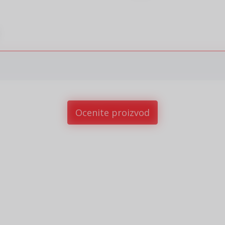
sletter prijava
javite se na newsletter i budite u toku sa najnovijim kolekcijama,
Ocenite proizvod
mocijama i događajima.
esite Vašu e‑mail adresu da biste se prijavili na newsletter.
Prijavi se
Potvrđujem da imam 18 godina ili više i da sam pročitao, razumeo i slažem se
politikom privatnosti
10
%
10
%