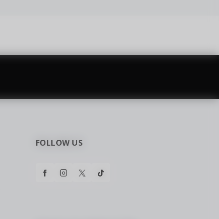
najčešća pitanja
0 dinara
Kontaktirajte nas za pomoć
FOLLOW US