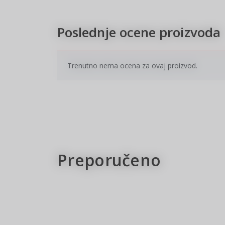
Poslednje ocene proizvoda
Trenutno nema ocena za ovaj proizvod.
New
Pri
pro
Un
Preporučeno
10
%