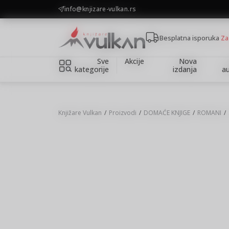
KOLIČINSKI POPUST ::: Dodatnih 10% na tri kupljena artikla
info@knjizare-vulkan.rs
Besplatna isporuka
Za
Sve
Akcije
Nova
kategorije
izdanja
au
Knjižare Vulkan
Proizvodi
DOMAĆE KNJIGE
ROMANI