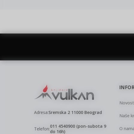
vulkan klub
Vulkanova Klub članska karta
INFO
Novost
Adresa:
Sremska 2 11000 Beograd
Naše kn
011 4540900 (pon-subota 9
O nam
Telefon:
do 16h)