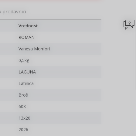
ljivijih razdoblja evropske istorije.
u prodavnici
Vrednost
ROMAN
Vanesa Monfort
0,5kg
LAGUNA
Latinica
Broš
608
13x20
2026