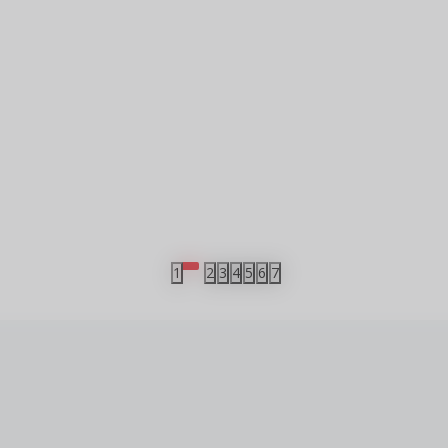
ROMAN
ROMAN
MALA CVEĆARA U
U SENCI CVETA
TOKIJU
Jukihisa Jamamoto
Radojka Nikić
Milinović
764,10
RSD
712,80
RSD
849,00
RSD
792,00
RSD
1
2
3
4
5
6
7