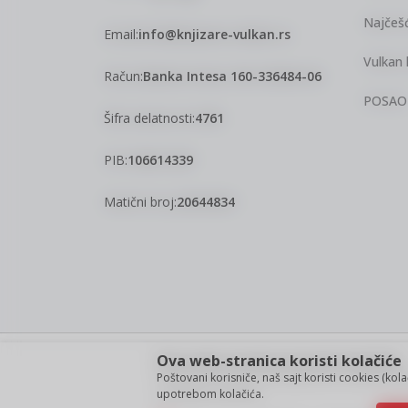
Najčešć
Email:
info@knjizare-vulkan.rs
Vulkan 
Račun:
Banka Intesa 160-336484-06
POSAO
Šifra delatnosti:
4761
PIB:
106614339
Matični broj:
20644834
Ova web-stranica koristi kolačiće
Nastojimo da budemo što precizniji u opisu proizvoda, pri
Poštovani korisniče, naš sajt koristi cookies (kol
garantovati da su sve informacije kompletne i bez grešaka. S
upotrebom kolačića.
ponude i ne podrazumeva da su dostupni u svakom trenut