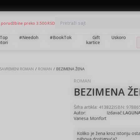
BESPLATNA ISPORUKA za porudžbine preko 3.500,00 din
Pretraži sajt
 porudžbine preko 3.500 RSD
Top
#Needoh
#BookTok
Gift
Uskoro
tori
kartice
SAVREMENI ROMAN
ROMAN
BEZIMENA ŽENA
ROMAN
BEZIMENA Ž
10
%
Šifra artikla:
413822
ISBN: 97886
Autor:
Izdavač:
LAGUN
Vanesa Monfort
Koliko je žena kroz istoriju os
njihova dostignuća?