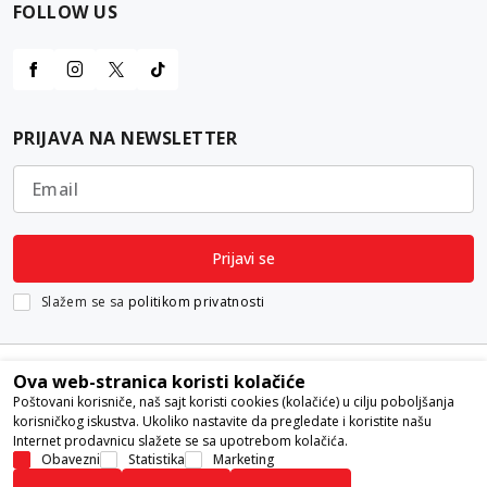
FOLLOW US
PRIJAVA NA NEWSLETTER
Email
Prijavi se
Slažem se sa
politikom privatnosti
Ova web-stranica koristi kolačiće
Poštovani korisniče, naš sajt koristi cookies (kolačiće) u cilju poboljšanja
korisničkog iskustva. Ukoliko nastavite da pregledate i koristite našu
Internet prodavnicu slažete se sa upotrebom kolačića.
Nastojimo da budemo što precizniji u opisu proizvoda, prikazu slika i
Obavezni
Statistika
Marketing
samih cena, ali ne možemo garantovati da su sve informacije kompletne i