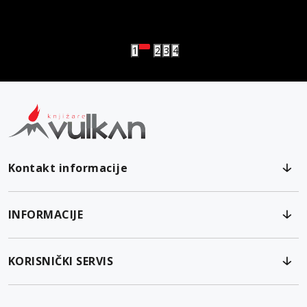
vulkan klub
Vulkanova Klub članska karta
1
2
3
4
Kontakt informacije
INFORMACIJE
KORISNIČKI SERVIS