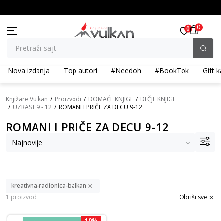
ikla
BESPLATNA ISPORUKA za porudžbine preko 3.500,00 din
0
0
Pretraži sajt
Nova izdanja
Top autori
#Needoh
#BookTok
Gift k
Knjižare Vulkan
Proizvodi
DOMAĆE KNJIGE
DEČJE KNJIGE
UZRAST 9 - 12
ROMANI I PRIČE ZA DECU 9-12
ROMANI I PRIČE ZA DECU 9-12
kreativna-radionica-balkan
1 proizvodi
Obriši sve
10
%